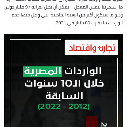
ما استمرينا بنفس المعدل – يمكن أن نصل لقرابة 97 مليار دولار،
وهو ما سيكون أكبر من السنة الماضية التي وصل فيها حجم
الواردات ما يقارب 89 مليار في 2021.