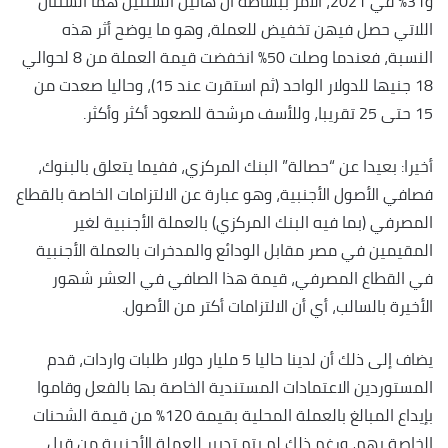
و31% في 2021، الأمر ببساطة أن هاتين السنتين هما السنتان
اللاتي حصل فيهن تخفيض للعملة، وهو ما يوضح أثر هذه
النسبة، فعندما وصلت 50% انخفضت قيمة العملة من 8 لحوالي
18 جنيها للدولار الواحد (ثم استقرت عند 15)، وحاليا صعدت من
15 حتى 25 تقريبا، وللأسف مرشحة للصعود أكثر وأكثر.
أخيرا: بعيدا عن “حصالة” البنك المركزي، ففيما يتعلق بالبنوك،
فصافي الأصول الأجنبية، وهو عبارة عن الالتزامات الخاصة بالقطاع
المصرفي (بما فيه البنك المركزي) بالعملة الأجنبية لغير
المقيمين في مصر مقابل الودائع والمدخرات بالعملة الأجنبية
في القطاع المصرفي، قيمة هذا الصافي في العشر شهور
الأخيرة بالسالب، أي أن الالتزامات أكتر من الأصول.
يضاف إلى ذلك أن لدينا حاليا 5 مليار دولار طلبات واردات، قدم
المستوردين الاعتمادات المستندية الخاصة بها بالفعل وقاموا
بإيداع المبالغ بالعملة المحلية بقيمة 120% من قيمة الشحنات
الخاصة بهم، ورغم ذلك لم يتم تدبير للعملة الأجنبية من قبل