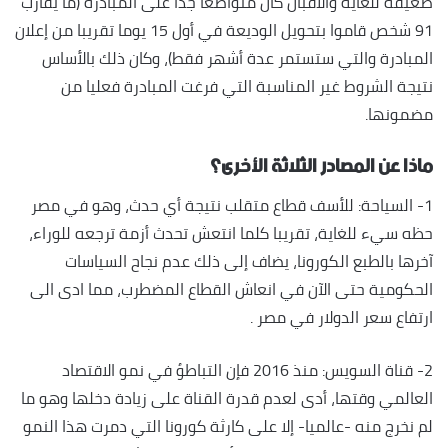
ضعيفة للغاية والاقبال كان متواضعا جدا على المبادرة (ما يقارب
91 شخص قاموا بتحويل الوديعة في أول 15 يوما تقريبا من إعلان
المبادرة والتي ستستمر عدة أشهر فقط)، وكان ذلك بالأساس
نتيجة الشروط غير المناسبة التي فرغت المبادرة فعليا من
مضمونها.
ماذا عن المصادر الثلاثة الأخرى؟
1- السياحة: للأسف قطاع متقلب نتيجة أي حدث، وهو في مصر
حظه سيء للغاية، تقريبا كلما انتعش تحدث أزمة ترجعه للوراء،
آخرها بالطبع الكورونا، يضاف إلى ذلك عدم نجاح السياسات
الحكومية حتى الآن في انعاش القطاع المضطرب، مما ادى الى
ارتفاع سعر الدولار في مصر .
2- قناة السويس: منذ 2016 فإن التباطؤ في نمو الاقتصاد
العالمي وقتها، أدى لعدم قدرة القناة على زيادة دخلها وهو ما
لم نخرج منه -عالميا- إلا على كارثة كورونا التي دمرت هذا النمو