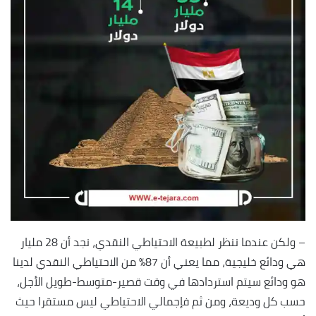
– ولكن عندما ننظر لطبيعة الاحتياطي النقدي، نجد أن 28 مليار
هي ودائع خليجية، مما يعني أن 87% من الاحتياطي النقدي لدينا
هو ودائع سيتم استردادها في وقت قصير-متوسط-طويل الأجل،
حسب كل وديعة، ومن ثم فإجمالي الاحتياطي ليس مستقرا حيث