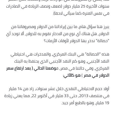
سنوات الأخيرة 25 مليار دولار (ضعف ونصف الزيادة في الصادرات
في نفس الفترة كما سيأتي لاحقا).
يبرز هنا سؤال هام، ما بين إيراداتنا من الدولار ومصروفاتنا من
الدولار، هل هناك أي نوع من الادخار نقوم به للدولار، ألا توجد أي
“حصالة” ندخر بها الدولار لأوقات الأزمات؟
هذه “الحصالة” هي البنك المركزي، والمدخرات هي احتياطي
النقد الأجنبي، وهو كم النقد الأجنبي الذي يحتفظ به البنك
المركزي، وفي حالتنا في مصر، ف
وضعنا الحالي ( بعد ارتفاع سعر
الدولار في مصر
)
هو كالآتي:
أولا: حجم الاحتياطي النقدي خلال عشر سنوات، زاد من 14 مليار
في منتصف 2013، حتى 33 مليار في أكتوبر 22، مما يعني زيادة
19 مليار، وهو بالطبع أمر جيد.