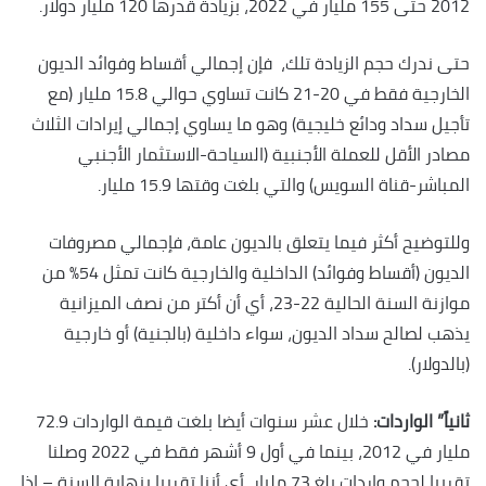
2012 حتى 155 مليار في 2022، بزيادة قدرها 120 مليار دولار.
حتى ندرك حجم الزيادة تلك، فإن إجمالي أقساط وفوائد الديون
الخارجية فقط في 20-21 كانت تساوي حوالي 15.8 مليار (مع
تأجيل سداد ودائع خليجية) وهو ما يساوي إجمالي إيرادات الثلاث
مصادر الأقل للعملة الأجنبية (السياحة-الاستثمار الأجنبي
المباشر-قناة السويس) والتي بلغت وقتها 15.9 مليار.
وللتوضيح أكثر فيما يتعلق بالديون عامة، فإجمالي مصروفات
الديون (أقساط وفوائد) الداخلية والخارجية كانت تمثل 54% من
موازنة السنة الحالية 22-23، أي أن أكتر من نصف الميزانية
يذهب لصالح سداد الديون، سواء داخلية (بالجنية) أو خارجية
(بالدولار).
ثانياً” الواردات:
خلال عشر سنوات أيضا بلغت قيمة الواردات 72.9
مليار في 2012، بينما في أول 9 أشهر فقط في 2022 وصلنا
تقريبا لحجم واردات بلغ 73 مليار، أي أننا تقريبا بنهاية السنة – إذا