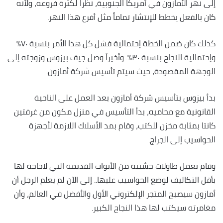
إلى نهر الأمازون في أمريكا الجنوبية، نظراً لكثرة فروعه، ولأنه
كان بالفعل يخطط للإنتشار تماماً مثل أفرع هذا النهر.
كذلك كان ضمن الخطة إحتمالية فشل كل هذا الأمر بنسبة ٧٠٪؜
وإحتمالية النجاح بنسبة ٣٠٪؜. وأخيراً وصل جيف بيزوس وزوجته إلى
الوجهة المقصودة، حيث سيتم تأسيس شركة أمازون.
بدأ بيزوس بتأسيس شركة أمازون بعد العمل على الناحية
القانونية مع محاميه، بدأ التأسيس في منزل مكون من غرفتين
كانتا بمثابة مخزن للكتب، وقام بمد الأسلاك اللازمة لأجهزة
الحواسيب إلى الجراج.
وقام بعمل طاولات خشبية من الأبواب القديمة التي لاحاجة لها
بأقل التكاليف لوضع الحواسيب عليها.. إلى الآن لم يعلم الرجل أن
أمازون سيصبح المتجر الإلكتروني الأول والأفضل في العالم، وأن
مغامرته سيكتب لها هذا النجاح الكبير.