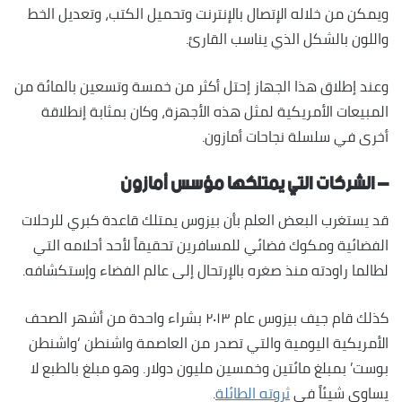
ويمكن من خلاله الإتصال بالإنترنت وتحميل الكتب، وتعديل الخط
واللون بالشكل الذي يناسب القارئ.
وعند إطلاق هذا الجهاز إحتل أكثر من خمسة وتسعين بالمائة من
المبيعات الأمريكية لمثل هذه الأجهزة، وكان بمثابة إنطلاقة
أخرى في سلسلة نجاحات أمازون.
– الشركات التي يمتلكها مؤسس أمازون
قد يستغرب البعض العلم بأن بيزوس يمتلك قاعدة كبري للرحلات
الفضائية ومكوك فضائي للمسافرين تحقيقاً لأحد أحلامه التي
لطالما راودته منذ صغره بالإرتحال إلى عالم الفضاء وإستكشافه.
كذلك قام جيف بيزوس عام ٢٠١٣ بشراء واحدة من أشهر الصحف
الأمريكية اليومية والتي تصدر من العاصمة واشنطن ‘واشنطن
بوست’ بمبلغ مائتين وخمسين مليون دولار. وهو مبلغ بالطبع لا
يساوي شيئاً في
ثروته الطائلة
.