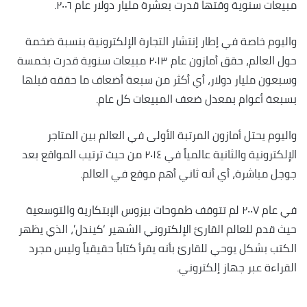
مبيعات سنوية وقتها قدرت بعشرة مليار دولار عام ٢٠٠٦.
واليوم خاصة في إطار إنتشار التجارة الإلكترونية بنسبة ضخمة
حول العالم، حقق أمازون عام ٢٠١٣ مبيعات سنوية قدرت بخمسة
وسبعون مليار دولار، أي أكثر من سبعة أضعاف ما حققه قبلها
بسبعة أعوام بمعدل ضعف المبيعات كل عام.
واليوم يحتل أمازون المرتبة الأولى في العالم بين المتاجر
الإلكترونية والثانية عالمياً في ٢٠١٤ من حيث ترتيب المواقع بعد
جوجل مباشرة، أي أنه ثاني أهم موقع في العالم.
في عام ٢٠٠٧ لم تتوقف طموحات بيزوس الإبتكارية والتوسعية
حيث قدم للعالم القارئ الإلكتروني الشهير ‘كيندل’، الذي يظهر
الكتب بشكل يوحي للقارئ بأنه يقرأ كتاباً حقيقياً وليس مجرد
القراءة عبر جهاز إلكتروني.