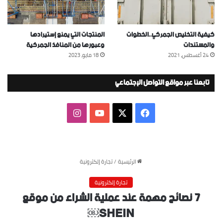
كيفية التخليص الجمركي..الخطوات
المنتجات التي يمنع إستيرادها
والمستندات
وعبورها من المنافذ الجمركية
24 أغسطس، 2021
18 مايو، 2023
تابعنا عبر مواقع التواصل الإجتماعي
‫X
فيسبوك
‫YouTube
انستقرام