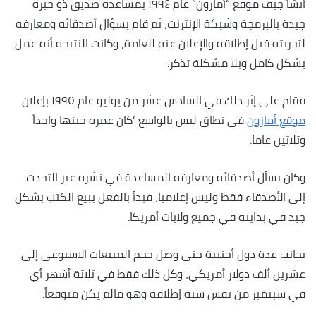
أنشأ جيف موقع “أمازون” عام ١٩٩٤ بمساعدة صديق ذو خبرة
جيدة بالبرمجة وشبكة الإنترنت، ثم قام بسؤال أصدقائه ومعارفه
لتجربته قبل إطلاقه والإعلان عنه للعامة، وكانت النتيجه أنه عمل
بشكل كامل وبلا مشكلة تذكر.
فقام على إثر ذلك في السادس عشر من يوليو عام ١٩٩٥ بإعلان
موقع أمازون
في نطاق ليس بالواسع ‘كان عمره حينها واحداً
وثلاثين عاما’.
وكان يسأل أصدقائه ومعارفه المساعدة في نشره عبر التحدث
إلى الأصدقاء فقط وليس إعلاميا، فبدأ بالفعل ببيع الكتب بشكل
جيد في بدايته في جميع ولايات أمريكا.
بجانب عدة دول أجنبية حتى وصل حجم المبيعات الاسبوعي إلى
عشرين ألف دولار أمريكي، وكل ذلك فقط في ثلاثة أشهر أي
في سبتمبر من نفس سنة إطلاقه وهو مالم يكن متوقعاً.