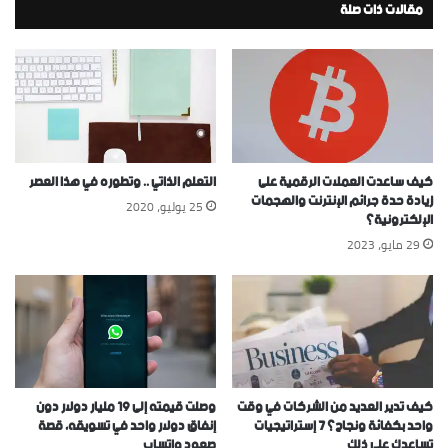
مقالات ذات صلة
كيف ساعدت العملات الرقمية على
التعلم الذاتي .. وتطوره في هذا العصر
زيادة حدة جرائم الإنترنت والهجمات
25 يوليو، 2020
الإلكترونية؟
29 مايو، 2023
كيف تدير العديد من الشركات في وقت
وصلت قيمته إلى ١٩ مليار دولار دون
واحد بكفائة ونجاح؟ ٧ إستراتيجيات
إنفاق دولار واحد في تسويقه، قصة
تساعدك على ذلك
صعود واتساب