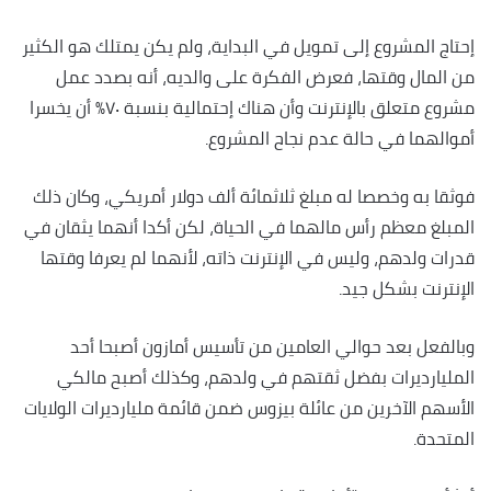
إحتاج المشروع إلى تمويل في البداية، ولم يكن يمتلك هو الكثير
من المال وقتها، فعرض الفكرة على والديه، أنه بصدد عمل
مشروع متعلق بالإنترنت وأن هناك إحتمالية بنسبة ٧٠٪؜ أن يخسرا
أموالهما في حالة عدم نجاح المشروع.
فوثقا به وخصصا له مبلغ ثلاثمائة ألف دولار أمريكي، وكان ذلك
المبلغ معظم رأس مالهما في الحياة، لكن أكدا أنهما يثقان في
قدرات ولدهم، وليس في الإنترنت ذاته، لأنهما لم يعرفا وقتها
الإنترنت بشكل جيد.
وبالفعل بعد حوالي العامين من تأسيس أمازون أصبحا أحد
المليارديرات بفضل ثقتهم في ولدهم، وكذلك أصبح مالكي
الأسهم الآخرين من عائلة بيزوس ضمن قائمة مليارديرات الولايات
المتحدة.