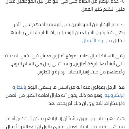
٥- عدم الإكثار من الكلام حتى في التواصل بين الموظفين فكان
قليل الكلام كثير الفعل.
٦- عدم الإكثار من الموظفين حتى لايعتمد أحدهم على الآخر،
وهي كما يقول الخبراء من الإستراتيجيات الناجحة التي يطبقها
القليل من
رواد الأعمال
.
وفي النهاية لايزال صاحب موقع أمازون يعيش في نفس المدينة
التي أنشأ بها شركة أمازون، ويعد أغنى رجل في العالم اليوم،
وأفضلهم من حيث إستراتيجيات الإدارة والتطوير.
هذا الرجل يقولون عنه أنه من أسس ما يسمي اليوم
بالتجارة
الإلكترونية
، وهو مع ذلك يقول أنه مازال أمامه الكثير من العمل
والإبتكارات، لأنه يرى أن ذلك لم يحدث بعد!
هكذا هم الناجحون، يرون دائماً أن إنجازاتهم يمكن أن تكون أفضل
مما هي عليه. من ناحية العمل الخيري يقول أن العطاء والأعمال