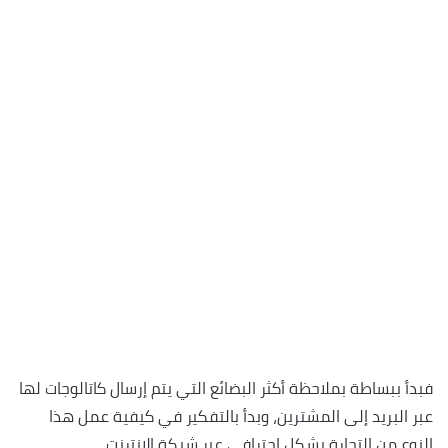
فبدأ ببساطة بملاحظة أكثر البضائع التي يتم إرسال كاتالوجات لها
عبر البريد إلى المشترين، وبدأ بالتفكير في كيفية عمل هذا
النوع من التجارة بشكل إحترافي عبر شبكة الإنترنت.