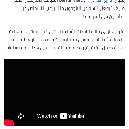
يقول “
دارين هاردي
” Darren Hardy المؤلف الأمريكى الأكثر
مبيعًا، “يفعل الأشخاص الناجحون ما لا يرغب الأشخاص غير
الناجحين في القيام به”.
يقول هاردى كانت اللحظة الأساسية التي غيرت حياتي المهنية
عندما بدأت أعامل نفسي كمحترف، كنت مدون هاوي ليس له
أهداف عمل حقيقية، وقد عاملت نفسي على هذا النحو لسنوات.