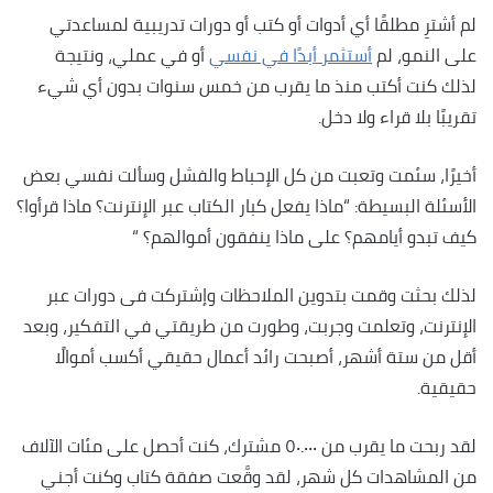
لم أشترِ مطلقًا أي أدوات أو كتب أو دورات تدريبية لمساعدتي
على النمو، لم
أستثمر أبدًا في نفسي
أو في عملي، ونتيجة
لذلك كنت أكتب منذ ما يقرب من خمس سنوات بدون أي شيء
تقريبًا بلا قراء ولا دخل.
أخيرًا، سئمت وتعبت من كل الإحباط والفشل وسألت نفسي بعض
الأسئلة البسيطة: “ماذا يفعل كبار الكتاب عبر الإنترنت؟ ماذا قرأوا؟
كيف تبدو أيامهم؟ على ماذا ينفقون أموالهم؟ “
لذلك بحثت وقمت بتدوين الملاحظات وإشتركت فى دورات عبر
الإنترنت، وتعلمت وجربت، وطورت من طريقتي في التفكير، وبعد
أقل من ستة أشهر، أصبحت رائد أعمال حقيقي أكسب أموالًا
حقيقية.
لقد ربحت ما يقرب من ٥٠.٠٠٠ مشترك، كنت أحصل على مئات الآلاف
من المشاهدات كل شهر، لقد وقَّعت صفقة كتاب وكنت أجني