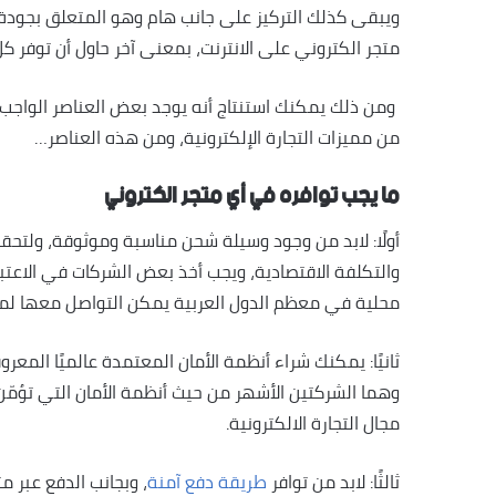
ويبقى كذلك التركيز على جانب هام وهو المتعلق بجودة 
متجر الكتروني على الانترنت، بمعنى آخر حاول أن توفر ك
ومن ذلك يمكنك استنتاج أنه يوجد بعض العناصر الواجب
من مميزات التجارة الإلكترونية، ومن هذه العناصر…
ما يجب توافره في أي متجر الكتروني
أولًا: لابد من وجود وسيلة شحن مناسبة وموثوقة، ولتحق
والتكلفة الاقتصادية، ويجب أخذ بعض الشركات في الاعت
محلية في معظم الدول العربية يمكن التواصل معها لم
ثانيًا: يمكنك شراء أنظمة الأمان المعتمدة عالميًا المعروفة بـ SSL عن طريق شر
وهما الشركتين الأشهر من حيث أنظمة الأمان التي تؤمّن
مجال التجارة الالكترونية.
ثالثًا: لابد من توافر
طريقة دفع آمنة
، وبجانب الدفع عبر م