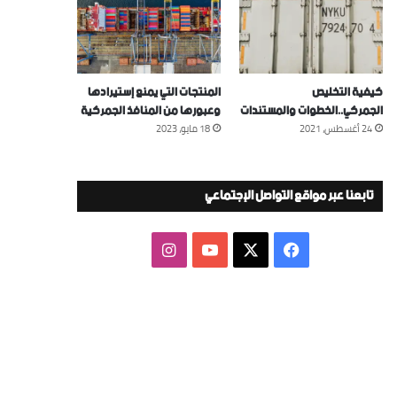
كيفية التخليص
المنتجات التي يمنع إستيرادها
الجمركي..الخطوات والمستندات
وعبورها من المنافذ الجمركية
24 أغسطس، 2021
18 مايو، 2023
تابعنا عبر مواقع التواصل الإجتماعي
‫X
فيسبوك
‫YouTube
انستقرام