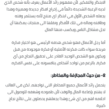
الابتكار والتفكير، لأن مفهوم رائد الأعمال يعرف بأنه شخص الذي
لديه الرغبة الشديدة دائماً في إخراج افكار جديدة ومميزة وهذا
يجعله الشخص الأول في ابتكار اى منتج لأنه يستثمر وقته
وطاقته وماله في تلك الأفكار ونقلها الى منتجات يمكنها أن
تحل مشاكل الناس ويكسب منها المال.
أما رجل الأعمال فهو شخص هدفه الرئيسي هو اختيار فكرة
مربحة سواء كانت فكرته الأصلية أو فكرة موجودة من قبل
ويكون هو الشخص الوحيد القادر على تحقيق النجاح من أي
فكرة، بالرغم من تواجد أشخاص ينافسونه على نفس الفكره.
٢- من حيث المجازفة والمخاطر:
يتحمل رائد الأعمال جميع المخاطر التي تواجهه، لكن في الغالب
لا يهتم بإضاعة المال والوقت لأن طموحه وشغفه للوصول الى
احلامه اهم من اي شئ وهذا يجعلهم يحصلون على نتائج نجاح
كبيرة.