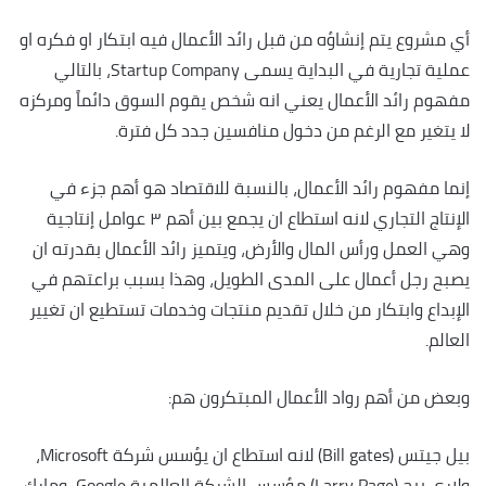
أي مشروع يتم إنشاؤه من قبل رائد الأعمال فيه ابتكار او فكره او
عملية تجارية في البداية يسمى Startup Company، بالتالي
مفهوم رائد الأعمال يعني انه شخص يقوم السوق دائماً ومركزه
لا يتغير مع الرغم من دخول منافسين جدد كل فترة.
إنما مفهوم رائد الأعمال، بالنسبة للاقتصاد هو أهم جزء في
الإنتاج التجاري لانه استطاع ان يجمع بين أهم ٣ عوامل إنتاجية
وهي العمل ورأس المال والأرض، ويتميز رائد الأعمال بقدرته ان
يصبح رجل أعمال على المدى الطويل، وهذا بسبب براعتهم في
الإبداع وابتكار من خلال تقديم منتجات وخدمات تستطيع ان تغيير
العالم.
وبعض من أهم رواد الأعمال المبتكرون هم:
بيل جيتس (Bill gates) لانه استطاع ان يؤسس شركة Microsoft،
ولاري بيج (Larry Page) مؤسس الشركة العالمية Google، ومارك