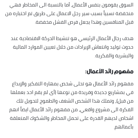
السوق يقومون بنفس الأعمال، أما بالنسبة الى المخاطر فهي
منخفضة نسبياً بسبب سير رجل الاعمال على طريق تم اختباره من
قبل المنافسين وهذا يجعل فرص الفشل مخفضة.
هدف رجال الأعمال الرئيسي هو تنشيط الحركة الاقتصادية عند
حدوث توليد وانتعاش الإيرادات من خلال تعيين الموارد المالية
والبشرية والفكرية.
مفهوم رائد الأعمال:
مفهوم رائد الأعمال هو تحلى شخص بمهارة التفكير والإبداع
في بمشاريع جديدة وفريدة من نوعها (أى لم يقم احد بعملها
من قبل)، وتملك هذا الشخص الشغف والطموح لتحويل تلك
الفكرة الى مشروع واقعي، من مفهوم رائد الأعمال ايضاً انهم
اشخاص لديهم القدرة على تحمل المخاطر والشكوك المتعلقة
بأعمالهم.