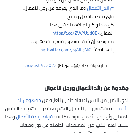
#رائد_الأعمال
وما الذي يفرقه عن رجل الأعمال،
واي منصب افضل ومربح.
كل هذا واكثر تم تغطيته فى هذا
المقال:
https://t.co/ZVVfU5d0Ek
ملحوظة: إن كنت مشغول قوم بحفظها وعد
إليها لاحقاً.
pic.twitter.com/JsjAlLcNi0
— تجارة واقتصاد (@Etejara)
August 5, 2022
مقدمة عن رائد الأعمال ورجل الأعمال
لدي الكثير من الناس اعتقاد خاطئ للغاية عن
مفهوم رائد
الأعمال
و مفهوم رجل الأعمال، لانهم يعتقدون انهم يحملا نفس
المعنى وأن رجل الأعمال سوف يكتسب
فوائد ريادة الأعمال
وهذا
بسبب لهم الكثير من المعتقدات الخاطئة عن دور وصفات