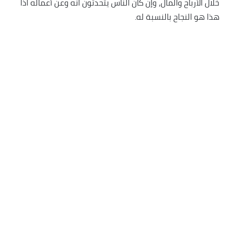
خلال الأرباح والمال، وإن كان الناس يتحدثون انه وعن أعماله اذاً
هذا هو النجاح بالنسبة له.