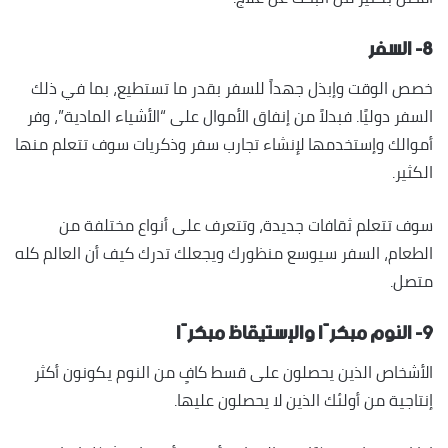
٨- السفر
خصص الوقت وإبذل جهداً للسفر بقدر ما تستطيع، بما في ذلك
السفر دوليًا. فبدلاً من إنفاق الأموال على “الأشياء المادية”، وفر
أموالك وإستخدمها لإنشاء تجارب سفر وذكريات سوف تتعلم منها
الكثير.
سوف تتعلم ثقافات جديدة، وتتعرف على أنواع مختلفة من
الطعام، السفر سيوسع منظورك ويجعلك تدرك كيف أن العالم كله
متصل.
٩- النوم مبكرًا والإستيقاظ مبكرًا
الأشخاص الذين يحصلون على قسط كافٍ من النوم يكونون أكثر
إنتاجية من أولئك الذين لا يحصلون عليها.