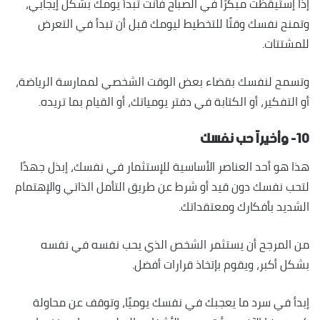
إذا إستيقظت مبكرًا في الصباح فأنت تبدأ يومك بشكل إيجابي،
وتمنح نفسك وقتًا للتخطيط ليومك قبل أن تبدأ في التعرض
للمشتتات.
وتسمح لنفسك بقضاء بعض الوقت الشخصي لممارسة الرياضة،
أو التفكير، أو الكتابة في دفتر يومياتك، أو القيام بما تريده.
١٠- وأخيراً حب نفسك
هذا هو أحد العناصر الأساسية للإستثمار في نفسك، إبذل جهدًا
لتحب نفسك دون قيد أو شرط عن طريق التأمل الذاتي والإهتمام
الشديد بأفكارك ومعتقداتك.
من المرجح أن يستثمر الشخص الذي يحب نفسه في نفسه
بشكل أكبر، ويقوم بإتخاذ قرارات أفضل.
إبدأ في سرد ​​ما يعجبك في نفسك يوميًا، وتوقف عن محاولة