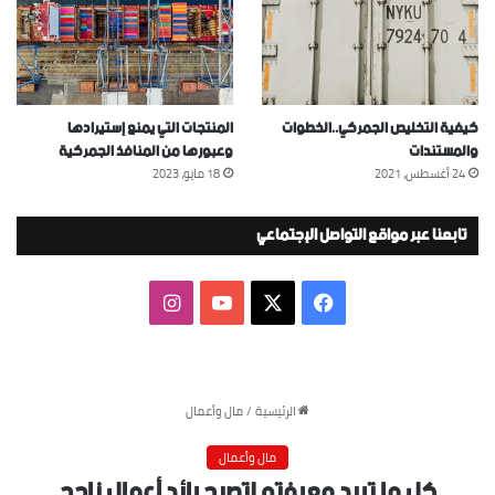
كيفية التخليص الجمركي..الخطوات
المنتجات التي يمنع إستيرادها
والمستندات
وعبورها من المنافذ الجمركية
24 أغسطس، 2021
18 مايو، 2023
تابعنا عبر مواقع التواصل الإجتماعي
‫X
فيسبوك
‫YouTube
انستقرام