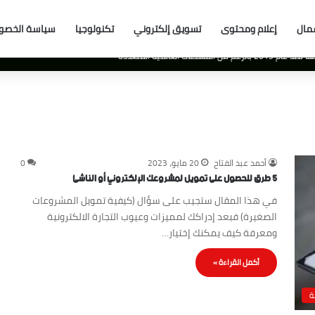
مال
إعلام ومحتوى
تسويق إلكتروني
تكنولوجيا
سياسة الخصو
للحصول على وظيفة في مجالات التقنية والبرمجة بفضل الذكاء الاصطناعي AI
أحمد عبد الفتاح
20 مايو، 2023
0
5 طرق للحصول على تمويل لمشروعك الإلكتروني أو الناشئ
في هذا المقال ستجيب على سؤال (كيفية تمويل المشروعات
الصغيرة) فبعد إدراكك لمميزات وعيوب التجارة الالكترونية
ومعرفة كيف يمكنك إختيار…
أكمل القراءة »
ة