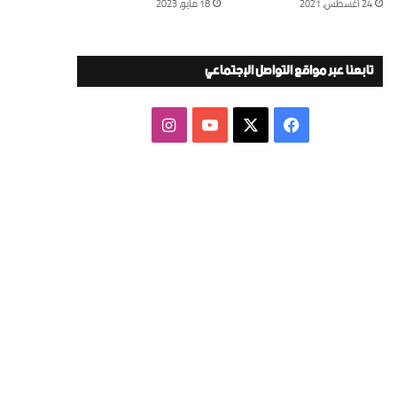
24 أغسطس، 2021
18 مايو، 2023
تابعنا عبر مواقع التواصل الإجتماعي
‫X
فيسبوك
‫YouTube
انستقرام