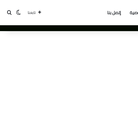
بحث
الوضع ا
صية
إتصل بنا
تابعنا