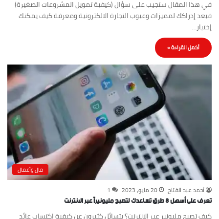
في هذا المقال ستجيب على سؤال (كيفية تمويل المشروعات الصغيرة)
فبعد إدراكك لمميزات وعيوب التجارة الالكترونية ومعرفة كيف يمكنك
إختيار…
أكمل القراءة »
مال وأعمال
أحمد عبد الفتاح
20 مايو، 2023
1
تعرف على أسهل 8 طرق تساعدك لتصبح مليونيراً عبر الانترنت
كيف تصبح مليونير عبر الانترنت؟ يتسائل كثيرون عن كيفية اكتساب عائد