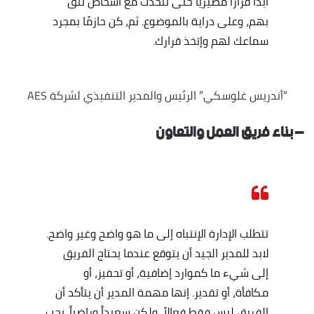
أبدًا قرارًا مصيرياً حتى تتحدث مع أشخاص تثق
بهم، وعلى دراية بالموضوع. ثم، كن حازمًا بمجرد
سماعك لهم وإتخذ قرارك.
“أندريس غلوسكي” الرئيس والمدير التنفيذي لشركة AES
– بناء فريق العمل والتعاون
تتطلب الإدارة الإنتباه إلى ما هو واضح وغير واضح.
لابد للمدير الجيد أن يتوقع عندما يحتاج الفريق
إلى شيء ما كموارد إضافية، أو تحفيز، أو
مكافأة، أو تقدير. إنها مهمة المدير أن يتأكد أن
الفريق ليس فقط فعالاً، ولكن سعيداً وراضياً. يجب