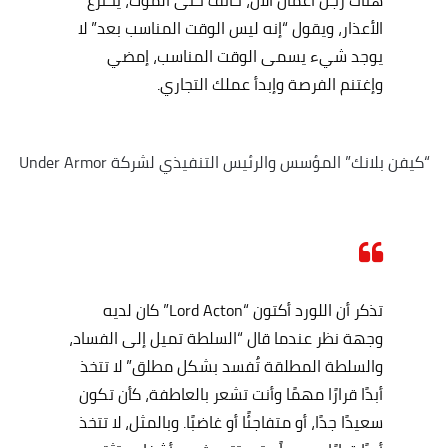
هناك رجل أعمال الآن، خائف حتى الموت، يخترع
الأعذار، ويقول “إنه ليس الوقت المناسب بعد” لا
يوجد شيء يسمى الوقت المناسب، إمضي
وإغتنم الفرصة وإبدأ عملك التجاري.
“كيفن بلانك” المؤسس والرئيس التنفيذي لشركة Under Armor
تذكر أن اللورد أكتون “Lord Acton” كان لديه
وجهة نظر عندما قال “السلطة تميل إلى الفساد،
والسلطة المطلقة تُفسد بشكل مطلق” لا تتخذ
أبدًا قرارًا مهمًا وأنت تشعر بالعاطفة، كأن تكون
سعيدًا جدًا، أو متفاجئًا أو غاضبًا. وبالمثل، لا تتخذ