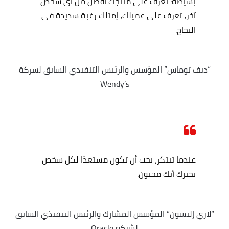
بسيطة: تعرف على منتجك أفضل من أي شخص
آخر، تعرف على عميلك، إمتلك رغبة شديدة في
النجاح.
“ديف توماس” المؤسس والرئيس التنفيذي السابق لشركة
Wendy’s
عندما تبتكر، يجب أن تكون مستعدًا لكل شخص
يخبرك أنك مجنون.
“لاري إليسون” المؤسس المشارك والرئيس التنفيذي السابق
لشركة Oracle