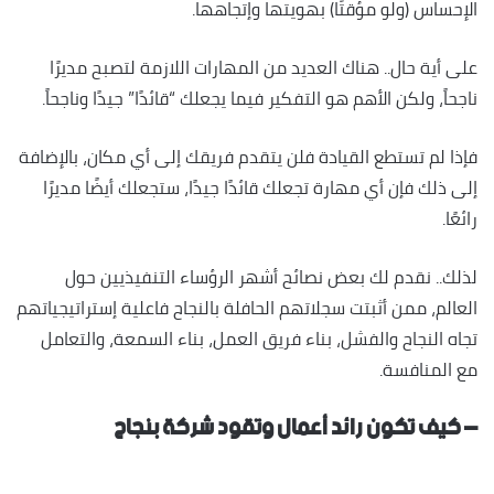
الإحساس (ولو مؤقتًا) بهويتها وإتجاهها.
على أية حال.. هناك العديد من المهارات اللازمة لتصبح مديرًا
ناجحاً، ولكن الأهم هو التفكير فيما يجعلك “قائدًا” جيدًا وناجحاً.
فإذا لم تستطع القيادة فلن يتقدم فريقك إلى أي مكان، بالإضافة
إلى ذلك فإن أي مهارة تجعلك قائدًا جيدًا، ستجعلك أيضًا مديرًا
رائعًا.
لذلك.. نقدم لك بعض نصائح أشهر الرؤساء التنفيذيين حول
العالم، ممن أثبتت سجلاتهم الحافلة بالنجاح فاعلية إستراتيجياتهم
تجاه النجاح والفشل، بناء فريق العمل، بناء السمعة، والتعامل
مع المنافسة.
– كيف تكون رائد أعمال وتقود شركة بنجاح