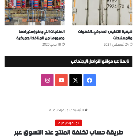
كيفية التخليص الجمركي..الخطوات
المنتجات التي يمنع إستيرادها
والمستندات
وعبورها من المنافذ الجمركية
24 أغسطس، 2021
18 مايو، 2023
تابعنا عبر مواقع التواصل الإجتماعي
‫X
فيسبوك
‫YouTube
انستقرام