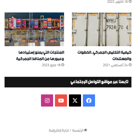
16 أكتوبر، 2022
كيفية التخليص الجمركي..الخطوات
المنتجات التي يمنع إستيرادها
والمستندات
وعبورها من المنافذ الجمركية
24 أغسطس، 2021
18 مايو، 2023
تابعنا عبر مواقع التواصل الإجتماعي
‫X
فيسبوك
‫YouTube
انستقرام