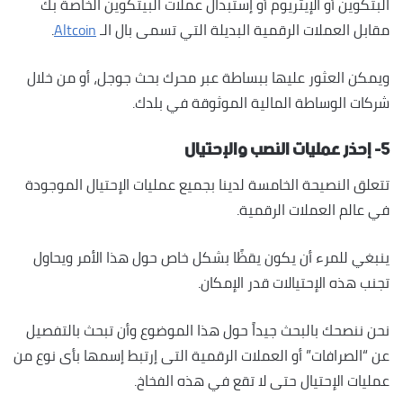
البتكوين أو الإيثريوم أو إستبدال عملات البيتكوين الخاصة بك
مقابل العملات الرقمية البديلة التي تسمى بال الـ
Altcoin
.
ويمكن العثور عليها ببساطة عبر محرك بحث جوجل، أو من خلال
شركات الوساطة المالية الموثوقة في بلدك.
٥- إحذر عمليات النصب والإحتيال
تتعلق النصيحة الخامسة لدينا بجميع عمليات الإحتيال الموجودة
في عالم العملات الرقمية.
ينبغي للمرء أن يكون يقظًا بشكل خاص حول هذا الأمر ويحاول
تجنب هذه الإحتيالات قدر الإمكان.
نحن ننصحك بالبحث جيداً حول هذا الموضوع وأن تبحث بالتفصيل
عن “الصرافات” أو العملات الرقمية التى إرتبط إسمها بأى نوع من
عمليات الإحتيال حتى لا تقع في هذه الفخاخ.