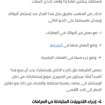
فستفقد بيضتين فقط إذا وقعت إحدى السلات.
لذلك، من المناسب تطبيق مثل هذا الفكر عند إستثمار أموالك.
ويمكن تقسيمها على النحو التالي:
١- ضع بعض من أموالك في العقارات.
٢- وضع البعض منها فى
البورصة
.
٣- وضع جزء منها فى العملات الرقمية.
بنفس الطريقة، فإن الجزء الخاص بإستثمارك يجب أن يتبع هذا
المبدأ أيضًا. سيكون من الضروري تنويع إستثماراتك من خلال
الإستثمار فى عملات رقمية مختلفة. والهدف من ذلك هو تقليل
الخطر إلى الحد الأقصى.
٤- إجراء التحويلات المتبادلة فى الصرافات