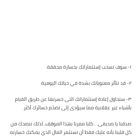
١- سوف تسحب إستثماراتك بخسارة محققة.
٢- قد تتأثر معنوياتك بشدة في حياتك اليومية.
٣- ستحاول إعادة إستثماراتك التى خسرتها عن طريق القيام
بأشياء غير عقلانية مما سيؤدى إلى تضخّم خسائرك أكثر.
صدقنا يا صديقى… كلنا ممرنا بهذا الموقف، لذلك ننصحك من
كل قلبنا بأنه عليك فقط أن تستثمر المال الذي يمكنك خسارته.