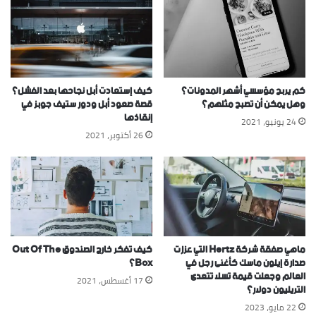
كم يربح مؤسسي أشهر المدونات؟
كيف إستعادت أبل نجاحها بعد الفشل؟
وهل يمكن أن تصبح مثلهم؟
قصة صعود أبل ودور ستيف جوبز في
إنقاذها
24 يونيو، 2021
26 أكتوبر، 2021
ماهي صفقة شركة Hertz التي عززت
كيف تفكر خارج الصندوق Out Of The
صدارة إيلون ماسك كأغنى رجل في
Box؟
العالم وجعلت قيمة تسلا تتعدى
17 أغسطس، 2021
التريليون دولار؟
22 مايو، 2023