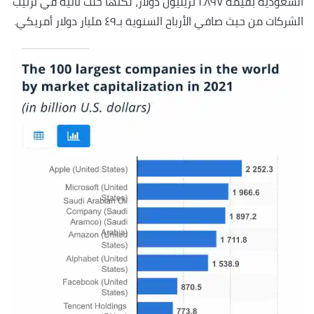
السعودية بقيمة ١.٨٩٧ تريليون دولار، لكنها حلت ثانية في ترتيب
الشركات من حيث صافي الأرباح السنوية بـ٤٩ مليار دولار أمريكي.