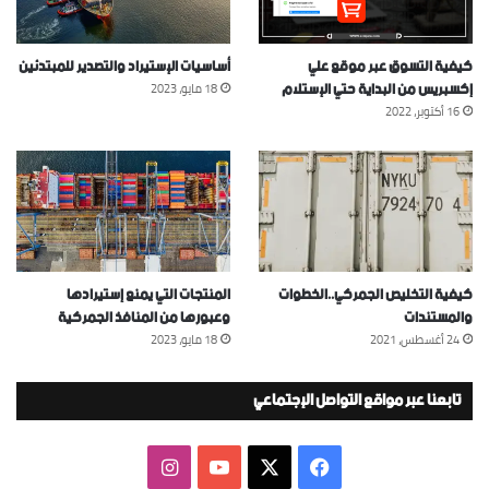
كيفية التسوق عبر موقع علي
أساسيات الإستيراد والتصدير للمبتدئين
إكسبريس من البداية حتي الإستلام
18 مايو، 2023
16 أكتوبر، 2022
كيفية التخليص الجمركي..الخطوات
المنتجات التي يمنع إستيرادها
والمستندات
وعبورها من المنافذ الجمركية
24 أغسطس، 2021
18 مايو، 2023
تابعنا عبر مواقع التواصل الإجتماعي
‫X
فيسبوك
‫YouTube
انستقرام