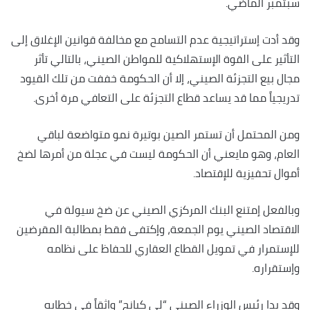
سبتمبر الماضي.
وقد أدت إستراتيجية عدم التسامح مع مخالفة قوانين الإغلاق إلى
التأثير على القوة الإستهلاكية للمواطن الصيني، بالتالي تأثر
مجال بيع التجزئة الصيني، إلا أن الحكومة خففت من تلك القيود
تدريجياً مما قد يساعد قطاع التجزئة على التعافي مرة أخرى.
ومن المحتمل أن تستمر الصين بوتيرة نمو متواضعة لباقي
العام، وهو مايعني أن الحكومة ليست في عجلة من أمرها لضخ
أموال تحفيزية للإقتصاد.
وبالفعل إمتنع البنك المركزي الصيني عن ضخ سيولة في
الاقتصاد الصيني يوم الجمعة، وإكتفى فقط بمطالبة المقرضين
للإستمرار في تمويل القطاع العقاري للحفاظ على نظامه
وإستقراره.
وقد بدا رئيس الوزراء الصيني “لي كيانج” واثقاً في خطابه