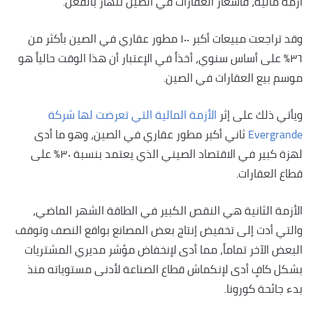
أزمة مالية، فأسعار العقارات في الصين تنهار بالفعل.
وقد تراجعت مبيعات أكبر ١٠٠ مطور عقاري في الصين بأكثر من
٣٦٪؜ على أساس سنوي، أخذاً في الإعتبار أن هذا الوقت حالياً هو
موسم بيع العقارات في الصين.
ويأتي ذلك على إثر
الأزمة المالية التي تعرضت لها شركة
Evergrande
ثاني أكبر مطور عقاري في الصين، وهو ما أدى
لهزة كبير في الاقتصاد الصيني الذي يعتمد بنسبة ٣٠٪؜ على
قطاع العقارات.
الأزمة الثانية هي النقص الكبير في الطاقة الشهر الماضي،
والتي أدت إلى تخفيض إنتاج بعض المصانع بواقع النصف وتوقف
البعض الآخر تماماً، مما أدى لإنخفاض مؤشر مديري المشتريات
بشكل كافٍ أدى لإنكماش قطاع الصناعة لأدنى مستوياته منذ
بدء جائحة كورونا.