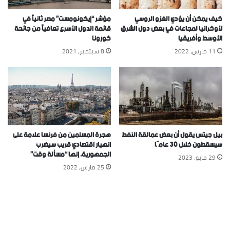
كيف يمكن أن يؤدي الغزو الروسي
مؤشر “إيكونومست” مصر ثانياً في
لأوكرانيا لمجاعات في بعض دول الشرق
قائمة الدول الأسرع تعافياً من جائحة
الأوسط وأفريقيا
كورونا
11 مارس، 2022
8 سبتمبر، 2021
بيل جيتس يقول أن بعض عمالقة النفط
هجرة المسلمين من فرنسا علامة على
سيسقطون خلال 30 عامًا
انهيار اقتصادي قريب سيضرب
الجمهورية، إنها “مسألة وقت”
29 مايو، 2023
25 مارس، 2022