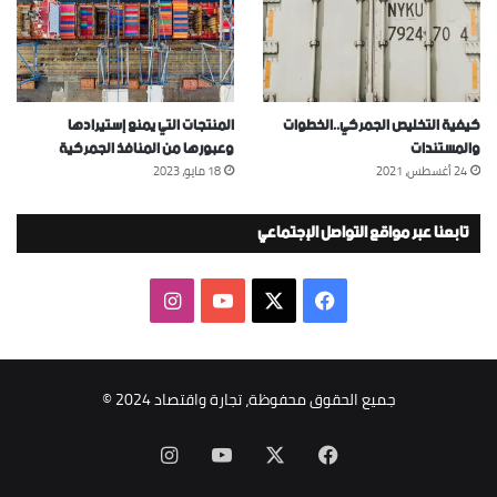
كيفية التخليص الجمركي..الخطوات
المنتجات التي يمنع إستيرادها
والمستندات
وعبورها من المنافذ الجمركية
24 أغسطس، 2021
18 مايو، 2023
تابعنا عبر مواقع التواصل الإجتماعي
‫X
فيسبوك
‫YouTube
انستقرام
جميع الحقوق محفوظة، تجارة واقتصاد 2024 ©
‫X
فيسبوك
‫YouTube
انستقرام