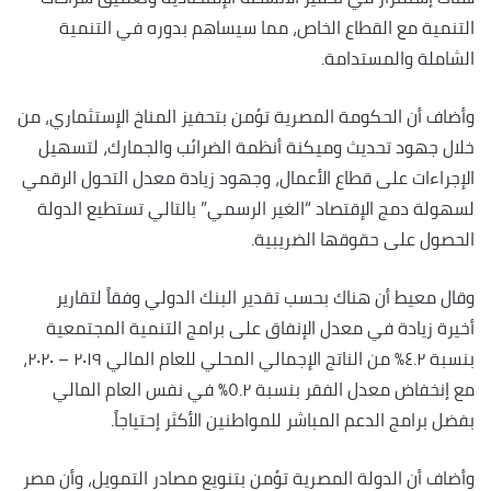
التنمية مع القطاع الخاص، مما سيساهم بدوره في التنمية
الشاملة والمستدامة.
وأضاف أن الحكومة المصرية تؤمن بتحفيز المناخ الإستثماري، من
خلال جهود تحديث وميكنة أنظمة الضرائب والجمارك، لتسهيل
الإجراءات على قطاع الأعمال، وجهود زيادة معدل التحول الرقمي
لسهولة دمج الإقتصاد “الغير الرسمي” بالتالي تستطيع الدولة
الحصول على حقوقها الضريبية.
وقال معيط أن هناك بحسب تقدير البنك الدولي وفقاً لتقارير
أخيرة زيادة في معدل الإنفاق على برامج التنمية المجتمعية
بنسبة ٤.٢٪؜ من الناتج الإجمالي المحلي للعام المالي ٢٠١٩ – ٢٠٢٠،
مع إنخفاض معدل الفقر بنسبة ٥.٢٪؜ في نفس العام المالي
بفضل برامج الدعم المباشر للمواطنين الأكثر إحتياجاً.
وأضاف أن الدولة المصرية تؤمن بتنويع مصادر التمويل، وأن مصر