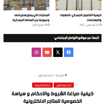
كيفية التخليص الجمركي..الخطوات
المنتجات التي يمنع إستيرادها
والمستندات
وعبورها من المنافذ الجمركية
24 أغسطس، 2021
18 مايو، 2023
تابعنا عبر مواقع التواصل الإجتماعي
‫X
فيسبوك
‫YouTube
انستقرام