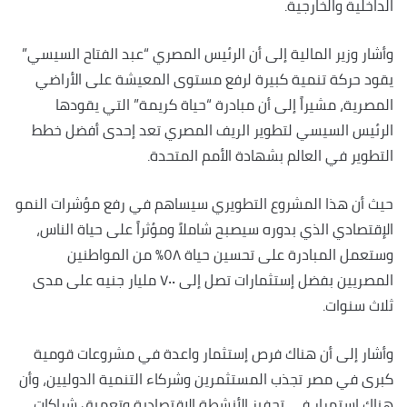
الداخلية والخارجية.
وأشار وزير المالية إلى أن الرئيس المصري “عبد الفتاح السيسي”
يقود حركة تنمية كبيرة لرفع مستوى المعيشة على الأراضي
المصرية، مشيراً إلى أن مبادرة “حياة كريمة” التي يقودها
الرئيس السيسي لتطوير الريف المصري تعد إحدى أفضل خطط
التطوير في العالم بشهادة الأمم المتحدة.
حيث أن هذا المشروع التطويري سيساهم في رفع مؤشرات النمو
الإقتصادي الذي بدوره سيصبح شاملاً ومؤثراً على حياة الناس،
وستعمل المبادرة على تحسين حياة ٥٨٪؜ من المواطنين
المصريين بفضل إستثمارات تصل إلى ٧٠٠ مليار جنيه على مدى
ثلاث سنوات.
وأشار إلى أن هناك فرص إستثمار واعدة في مشروعات قومية
كبرى في مصر تجذب المستثمرين وشركاء التنمية الدوليين، وأن
هناك إستمرار في تحفيز الأنشطة الإقتصادية وتعميق شراكات