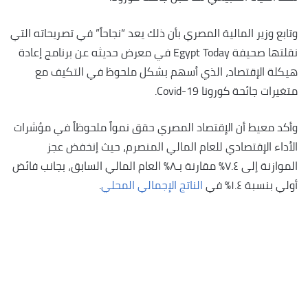
وتابع وزير المالية المصري بأن ذلك يعد “نجاحاً” في تصريحاته التي
نقلتها صحيفة Egypt Today في معرض حديثه عن برنامج إعادة
هيكلة الإقتصاد، الذي أسهم بشكل ملحوظ في التكيف مع
متغيرات جائحة كورونا Covid-19.
وأكد معيط أن الإقتصاد المصري حقق نمواً ملحوظاً في مؤشرات
الأداء الإقتصادي للعام المالي المنصرم، حيث إنخفض عجز
الموازنة إلى ٧.٤٪؜ مقارنة بـ٨٪؜ العام المالي السابق، بجانب فائض
أولي بنسبة ١.٤٪؜ في
الناتج الإجمالي المحلي
.