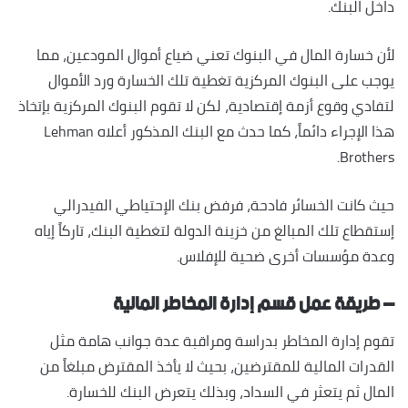
داخل البنك.
لأن خسارة المال في البنوك تعني ضياع أموال المودعين، مما
يوجب على البنوك المركزية تغطية تلك الخسارة ورد الأموال
لتفادي وقوع أزمة إقتصادية، لكن لا تقوم البنوك المركزية بإتخاذ
هذا الإجراء دائماً، كما حدث مع البنك المذكور أعلاه Lehman
Brothers.
حيث كانت الخسائر فادحة، فرفض بنك الإحتياطي الفيدرالي
إستقطاع تلك المبالغ من خزينة الدولة لتغطية البنك، تاركاً إياه
وعدة مؤسسات أخرى ضحية للإفلاس.
– طريقة عمل قسم إدارة المخاطر المالية
تقوم إدارة المخاطر بدراسة ومراقبة عدة جوانب هامة مثل
القدرات المالية للمقترضين، بحيث لا يأخذ المقترض مبلغاً من
المال ثم يتعثر في السداد، وبذلك يتعرض البنك للخسارة.