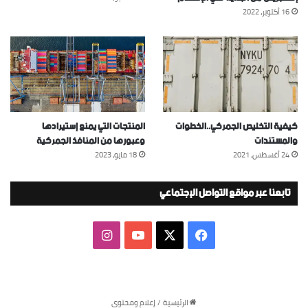
16 أكتوبر، 2022
كيفية التخليص الجمركي..الخطوات
المنتجات التي يمنع إستيرادها
والمستندات
وعبورها من المنافذ الجمركية
24 أغسطس، 2021
18 مايو، 2023
تابعنا عبر مواقع التواصل الإجتماعي
‫X
فيسبوك
‫YouTube
انستقرام