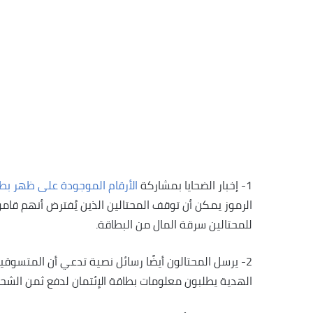
1- إخبار الضحايا بمشاركة
الأرقام الموجودة على ظهر بطا
الرموز يمكن أن توقف المحتالين الذين يُفترض أنهم قامو
للمحتالين سرقة المال من البطاقة.
2- يرسل المحتالون أيضًا رسائل نصية تدعي أن المتسو
الهدية يطلبون معلومات بطاقة الإئتمان لدفع ثمن الشحن