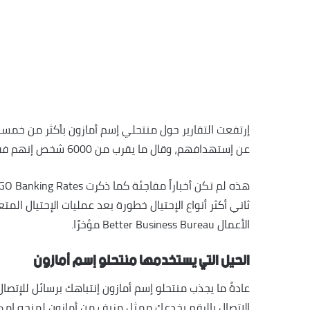
عن إستهدافهم، وقال ما يقرب من 6000 شخص إنهم فقدوا أموالًا بالفعل.
ثاني أكثر أنواع الإحتيال خطورة بعد عمليات الإحتيال المت
الأعمال Better Business Bureau مؤخرًا.
الحيل التي يستخدمها منتحلو إسم أمازون
عادةً ما يجذب منتحلو إسم أمازون إنتباهك برسائل للإت
الإتصال بالرقم يخدعك ممثل مزيف من أمازون لمنحه إمكا