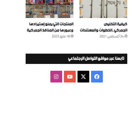
كيفية التخليص
المنتجات التي يمنع إستيرادها
الجمركي..الخطوات والمستندات
وعبورها من المنافذ الجمركية
24 أغسطس، 2021
18 مايو، 2023
تابعنا عبر مواقع التواصل الإجتماعي
‫X
فيسبوك
‫YouTube
انستقرام