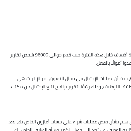
إرتفعت التقارير حول منتحلي إسم أمازون بأكثر من خمسة أضعاف خلال هذه الفترة حيث قدم حوالي 96000 شخص تقارير
هذه لم تكن أخباراً مفاجئة كما ذكرت GO Banking Rates، حيث أن عمليات الإحتيال في مجال التسوق عبر الإنترنت هي
علقة بالتوظيف، وذلك وفقًا لتقرير برنامج تتبع الإحتيال من مكتب
صال بهم بشأن بعض عمليات شراء على حساب أمازون الخاص بك، بعد
نية الوصول عن بُعد إلى جهاز الكمبيوتر أو الهاتف الخاص بك