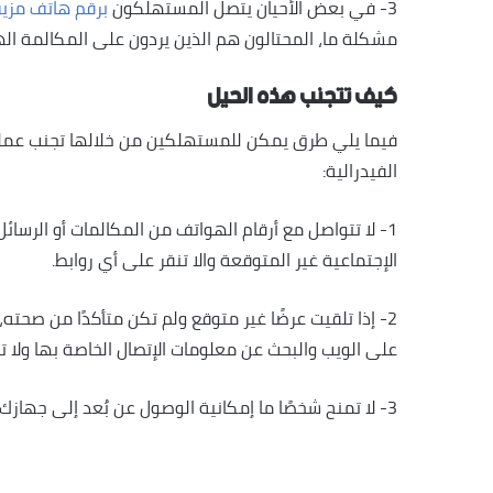
3- في بعض الأحيان يتصل المستهلكون
برقم هاتف مزيف لش
مشكلة ما، المحتالون هم الذين يردون على المكالمة اله
كيف تتجنب هذه الحيل
فيما يلي طرق يمكن للمستهلكين من خلالها تجنب عمليات ال
الفيدرالية:
1- لا تتواصل مع أرقام الهواتف من المكالمات أو الرسائل النصية أو
الإجتماعية غير المتوقعة والا تنقر على أي روابط.
2- إذا تلقيت عرضًا غير متوقع ولم تكن متأكدًا من صحت
على الويب والبحث عن معلومات الإتصال الخاصة بها ولا تثق
3- لا تمنح شخصًا ما إمكانية الوصول عن بُعد إلى جهازك إلا إذا إتصلت بالشركة أولاً بإستخدام رقمها الحقيقي.