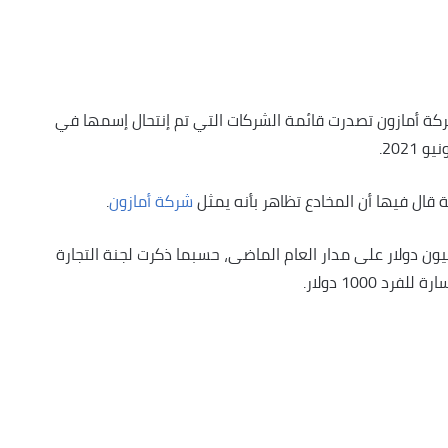
ن شركة أمازون تصدرت قائمة الشركات التي تم إنتحال إسمها في
 قال فيها أن المخادع تظاهر بأنه يمثل
شركة أمازون
.
حتالو أمازون في النصب على ضحايا بأكثر من 27 مليون دولار على مدار العام الماضى، حسبما ذكرت لجنة التجارة
 1000 دولار.