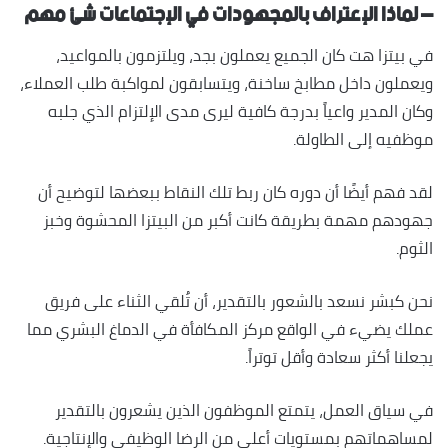
– لماذا الإعتراف بالمجهودات في الإجتماعات شئ مهم
في بيتزا هت كان الجميع يعملون بجد، ويلتزمون بالمواعيد،
ويعملون داخل مطابخ ساخنة، ويتسابقون لمواكبة طلب العملاء،
وكان المدير واعياً بدرجة كافية ليرى مدى الإلتزام الذي جلبه
موظفيه إلى الطاولة.
لقد فهم أيضًا أن دوره كان ربط تلك النقاط ببعضها لتوضيح أن
جهودهم مهمة بطريقة كانت أكبر من البيتزا المحشوة وخبز
الثوم.
نحن كبشر نسعد بالشعور بالتقدير، أن تُلقي الثناء على فريق
عملك يضيء في الواقع مركز المكافأة في الدماغ البشري مما
يجعلنا أكثر سعادة وأقل توتراً.
في سياق العمل، يتمتع الموظفون الذين يشعرون بالتقدير
لمساهماتهم بمستويات أعلى من الرضا الوظيفي والإنتاجية.