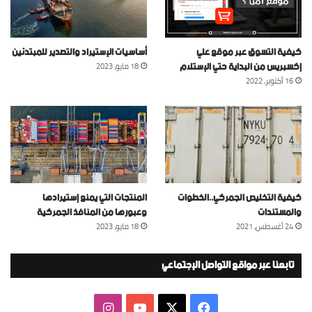
كيفية التسوق عبر موقع علي
أساسيات الإستيراد والتصدير للمبتدئين
إكسبريس من البداية حتي الإستلام
18 مايو، 2023
16 أكتوبر، 2022
كيفية التخليص الجمركي..الخطوات
المنتجات التي يمنع إستيرادها
والمستندات
وعبورها من المنافذ الجمركية
24 أغسطس، 2021
18 مايو، 2023
تابعنا عبر مواقع التواصل الإجتماعي
‫X
فيسبوك
‫YouTube
انستقرام