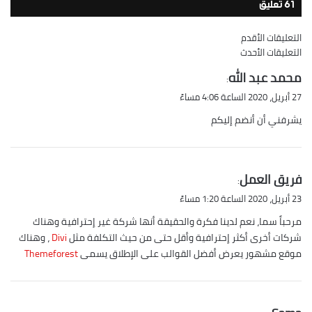
61 تعليق
تصفّح
التعليقات الأقدم
التعليقات الأحدث
التعليقات
ي
محمد عبد الله
:
ق
27 أبريل، 2020 الساعة 4:06 مساءً
و
يشرفني أن أنضم إليكم
ل
ي
فريق العمل
:
ق
23 أبريل، 2020 الساعة 1:20 مساءً
و
مرحباً سما، نعم لدينا فكرة والحقيقة أنها شركة غير إحترافية وهناك
ل
شركات أخرى أكثر إحترافية وأقل حتى من حيث التكلفة مثل
Divi
، وهناك
موقع مشهور يعرض أفضل القوالب على الإطلاق يسمى
Themeforest
ي