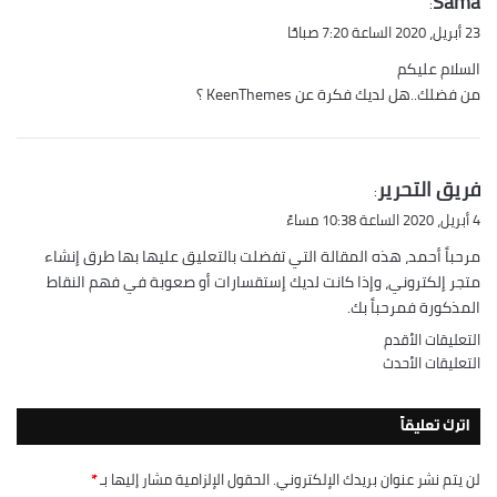
Sama
:
ق
23 أبريل، 2020 الساعة 7:20 صباحًا
و
السلام عليكم
ل
من فضلك..هل لديك فكرة عن KeenThemes ؟
ي
فريق التحرير
:
ق
4 أبريل، 2020 الساعة 10:38 مساءً
و
مرحباً أحمد، هذه المقالة التي تفضلت بالتعليق عليها بها طرق إنشاء
ل
متجر إلكتروني، وإذا كانت لديك إستقسارات أو صعوبة في فهم النقاط
المذكورة فمرحباً بك.
تصفّح
التعليقات الأقدم
التعليقات الأحدث
التعليقات
اترك تعليقاً
لن يتم نشر عنوان بريدك الإلكتروني.
الحقول الإلزامية مشار إليها بـ
*