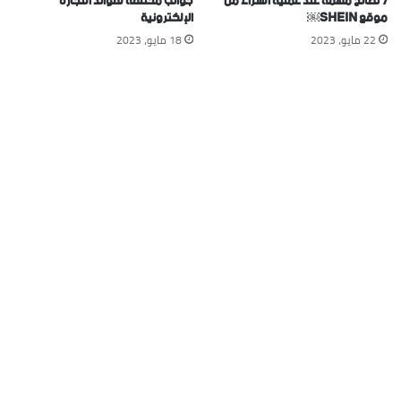
7 نصائح مهمة عند عملية الشراء من
جوانب مختلفة لفوائد التجارة
موقع SHEIN￼
الإلكترونية
22 مايو، 2023
18 مايو، 2023