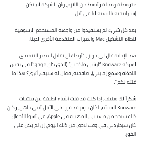
متوسطة ومملة وأبسط من اللازم، وأن الشركة لم تكن
إستراتيجية بالنسبة لنا في أبل.
بعد كل شيء لم يستفيدوا من واجهة المستخدم الرسومية
لنظام التشغيل Mac والميزات المتقدمة الأخرى لدينا.
بعد الإجابة قال لي جوبز ، “أريدك أن تقابل المدير التنفيذي
لشركة Knoware “أرشي ماكجيل” (الذي كان موجودًا في نفس
اللحظة وسمع إجابتي)، صافحته، فقال له ستيف، أترى؟ هذا ما
قلته لكم “.
شكراً لك ستيف، إذا كنت قد قلت أشياء لطيفة عن منتجات
Knoware السيئة، لكان جوبز قد قرر على الأقل أنني جاهل، وكان
ذلك سيحد من مسيرتي المهنية في Apple، في أسوأ الأحوال
كان سيطردني في وقت لاحق من ذلك اليوم، إن لم يكن على
الفور.