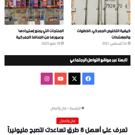
كيفية التخليص الجمركي..الخطوات
المنتجات التي يمنع إستيرادها
والمستندات
وعبورها من المنافذ الجمركية
24 أغسطس، 2021
18 مايو، 2023
تابعنا عبر مواقع التواصل الإجتماعي
‫X
فيسبوك
‫YouTube
انستقرام