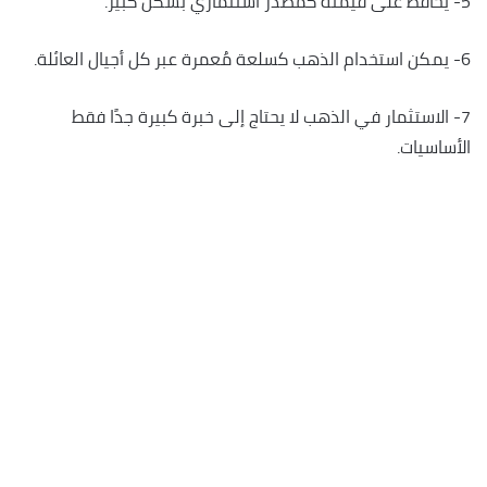
5- يحافظ على قيمته كمصدر استثماري بشكل كبير.
6- يمكن استخدام الذهب كسلعة مُعمرة عبر كل أجيال العائلة.
7- الاستثمار في الذهب لا يحتاج إلى خبرة كبيرة جدًا فقط
الأساسيات.