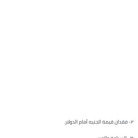
٢- فقدان قيمة الجنيه أمام الدولار.
٣- السياحة والحرب.