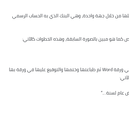
 من خلال جهة واحدة، وهي البنك الذي به الحساب الرسمي
كما هو مبين بالصورة السابقة، وهذه الخطوات كالآتي:
أول خطوة في عمل التفويض هي كتابة نص التفويض في ورقة Word ثم طباعتها وختمها والتوقيع عليها في ورقة بها
آتي:
 عام لسنة….”