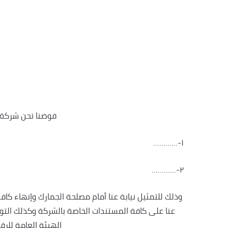
فوضنا نحن شركة….
١-…………
٢-…………
وذلك للتمثيل نيابة عنا أمام مصلحة الجمارك وإنهاء كافة ا
الهيئة العامة للرقا