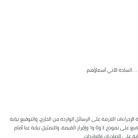
.السادة الآتي أسماؤهم:
لإجراءات اللازمة على الرسائل الواردة من الخارج، والتوقيع نيابة
عنا على كافة المستندات الخاصة بالشركة وكذلك التوقيع على نموذج ٤ و٥ و٦ وإقرار القيمة، والتمثيل نيابة عنا أمام
بة على الصادرات والواردات.