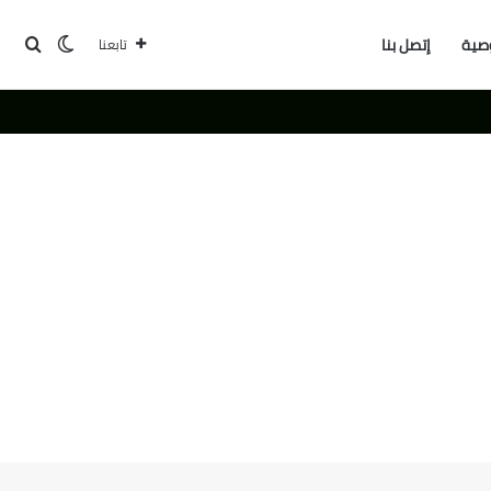
بحث
الوضع ا
صية
إتصل بنا
تابعنا