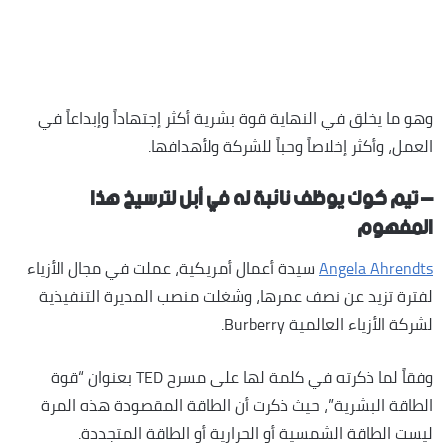
وهو ما يخلق في النهاية قوة بشرية أكثر إجتهاداً وإبداعاً في
العمل، وأكثر إخلاصاً وحباً للشركة ولأهدافها.
– تيم كوك يوظف نائبة له في أبل لترسيخ هذا
المفهوم
Angela Ahrendts
سيدة أعمال أمريكية، عملت في مجال الأزياء
لفترة تزيد عن نصف عمرها، وشغلت منصب المديرة التنفيذية
لشركة الأزياء العالمية Burberry.
وفقاً لما ذكرته في كلمة لها على مسرح TED بعنوان “قوة
الطاقة البشرية”، حيث ذكرت أن الطاقة المقصودة هذه المرة
ليست الطاقة الشمسية أو الحرارية أو الطاقة المتجددة.