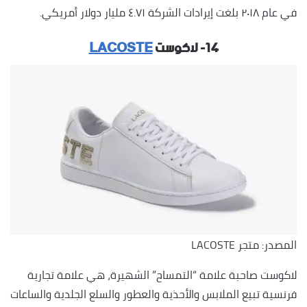
في عام ٢٠١٨ بلغت إيرادات الشركة ٤.٧١ مليار دولار أمريكي.
١٤- لاكوست
LACOSTE
المصدر: متجر LACOSTE
لاكوست صاحبة علامة “التمساح” الشهيرة، هي علامة تجارية
فرنسية تبيع الملابس والأحذية والعطور والسلع الجلدية والساعات