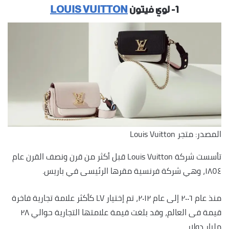
١- لوي فيتون
LOUIS VUITTON
المصدر: متجر Louis Vuitton
تأسست شركة Louis Vuitton قبل أكثر من قرن ونصف القرن عام
١٨٥٤، وهي شركة فرنسية مقرها الرئيسى في باريس.
منذ عام ٢٠٠٦ إلى عام ٢٠١٢، تم إختيار LV كأكثر علامة تجارية فاخرة
قيمة فى العالم، وقد بلغت قيمة علامتها التجارية حوالي ٢٨
مليار دولار.