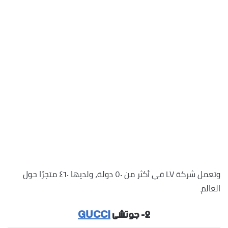
وتعمل شركة LV في أكثر من ٥٠ دولة، ولديها ٤٦٠ متجرًا حول
العالم.
٢- جوتشى
GUCCI