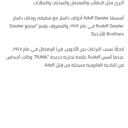
أخرى مثل الحقائب والقمصان والساعات والنظارات.
أسسها Adolf Dassler أدولف داسلر مع شقيقه رودلف داسلر
Rudolf Dassler في عام ١٩٢٤، والمعروف بإسم “مصنع Dassler
Brothers للأحذية”.
لاحقًا بسبب النزاعات بين الأخوين، قررا الإنفصال في عام ١٩٤٧،
عندما أسس Rudolf علامة تجارية جديدة “PUMA”. وكانت أديداس
من الناحية القانونية مسجلة من قِبَل Adolf.