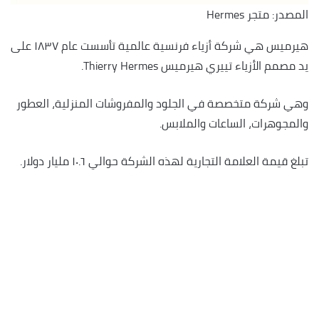
المصدر: متجر Hermes
هيرميس هي شركة أزياء فرنسية عالمية تأسست عام ١٨٣٧ على
يد مصمم الأزياء تييري هيرميس Thierry Hermes.
وهي شركة متخصصة في الجلود والمفروشات المنزلية، العطور
والمجوهرات، الساعات والملابس.
تبلغ قيمة العلامة التجارية لهذه الشركة حوالي ١٠.٦ مليار دولار.