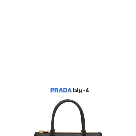
٤- برادا
PRADA