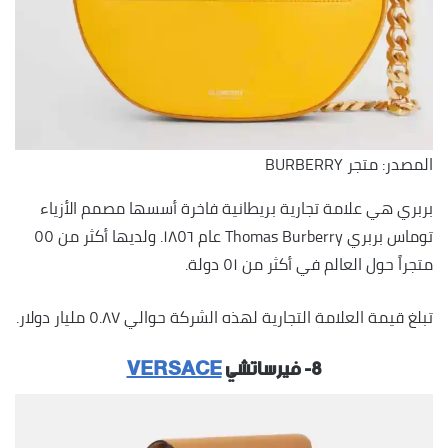
المصدر: متجر BURBERRY
بربري هي علامة تجارية بريطانية فاخرة أسسها مصمم الأزياء
توماس بربري Thomas Burberry عام ١٨٥٦. ولديها أكثر من ٥٥
متجراً حول العالم في أكثر من ٥١ دولة.
تبلغ قيمة العلامة التجارية لهذه الشركة حوالي ٥.٨٧ مليار دولار.
٨- فيرساتشي
VERSACE