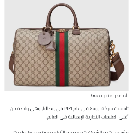
المصدر: متجر Gucci
تأسست شركة Gucci في عام ١٩٢١ في إيطاليا، وهي واحدة من
أغلى العلامات التجارية الإيطالية فى العالم.
مؤسس هذه الشركة هو مصمم الأزياء Guccio Gucci، ولديها