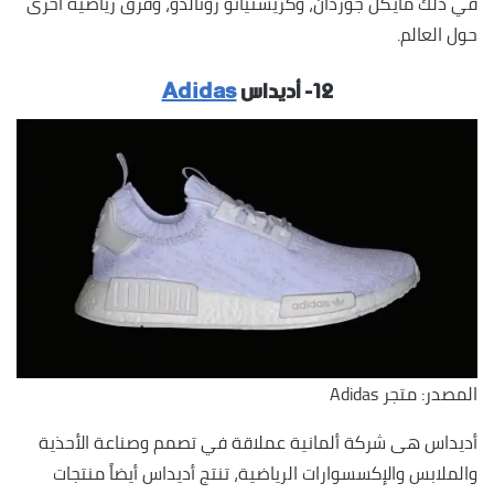
في ذلك مايكل جوردان، وكريستيانو رونالدو، وفرق رياضية أخرى
حول العالم.
١٢- أديداس
Adidas
المصدر: متجر Adidas
أديداس هى شركة ألمانية عملاقة في تصمم وصناعة الأحذية
والملابس والإكسسوارات الرياضية، تنتج أديداس أيضاً منتجات