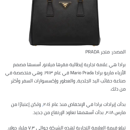
المصدر: متجر PRADA
برادا هي علامة تجارية إيطالية مقرها ميلانو، أسسها مصمم
الأزياء ماريو برادا Mario Prada في عام ١٩١٣. وهي متخصصة في
صناعة حقائب اليد الجلدية، والعطور وإكسسوارات السفر وأكثر
من ذلك.
بدأت إيرادات برادا في الإنخفاض منذ عام ٢٠١٤
،
ولكن إعتبارًا من
مارس ٢٠١٨، بدأت أسهمها تعاود الإرتفاع من جديد.
تبلغ قيمة العلامة التجارية لهذه الشركة حوالي ٧.٣ مليار دولار.