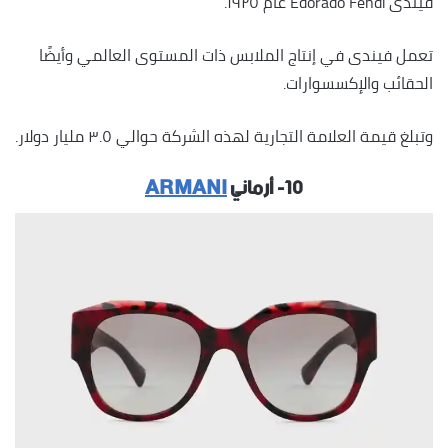
فيندى Edorado Fendi عام ١٩٢٥.
تعمل فيندى في إنتاج الملابس ذات المستوى العالمي وأيضًا
الحقائب والإكسسوارات.
وتبلغ قيمة العلامة التجارية لهذه الشركة حوالي ٣.٥ مليار دولار.
١٠- أرماني
ARMANI