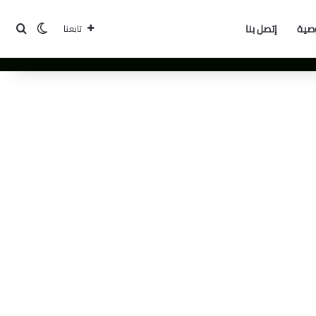
بحث
الوضع ا
صية
إتصل بنا
تابعنا