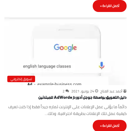
أكمل القراءة »
تسويق إلكتروني
أحمد عبد الفتاح
24 يونيو، 2021
2
دليل التسويق بواسطة جوجل أدوردز AdWords للمبتدئين
دائماََ ما يؤتى عمل الإعلانات على الإنترنت ثماره جيداََ فقط إذا كنت تعرف
كيفية عمل تلك الإعلانات بطريقة احترافية. وذلك…
أكمل القراءة »