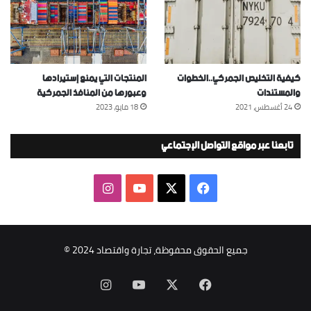
كيفية التخليص الجمركي..الخطوات
المنتجات التي يمنع إستيرادها
والمستندات
وعبورها من المنافذ الجمركية
24 أغسطس، 2021
18 مايو، 2023
تابعنا عبر مواقع التواصل الإجتماعي
‫X
فيسبوك
‫YouTube
انستقرام
جميع الحقوق محفوظة، تجارة واقتصاد 2024 ©
‫X
فيسبوك
‫YouTube
انستقرام