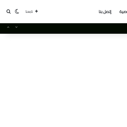
بحث
الوضع ا
صية
إتصل بنا
تابعنا