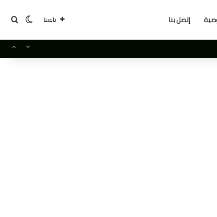
بحث
الوضع ا
صية
إتصل بنا
تابعنا