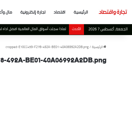
الرئيسية
اقتصاد
تجارة إلكترونية
مال وأع
الجمعة, أغسطس 7 2026
الأحدث
لماذا سجلت أسواق المال العالمية افضل اداء لها منذ عام 2019 بالرغم من المشكلات
الرئيسية
/
cropped-E10CC459-F278-492A-BE01-40A06992A2DB.png
78-492A-BE01-40A06992A2DB.png