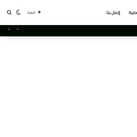
بحث
الوضع ا
صية
إتصل بنا
تابعنا