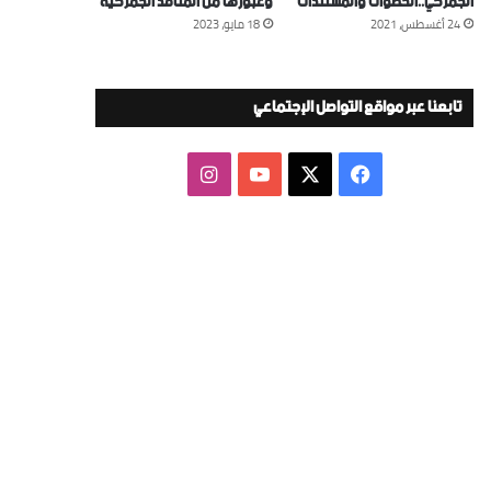
الجمركي..الخطوات والمستندات
وعبورها من المنافذ الجمركية
24 أغسطس، 2021
18 مايو، 2023
تابعنا عبر مواقع التواصل الإجتماعي
‫X
فيسبوك
‫YouTube
انستقرام