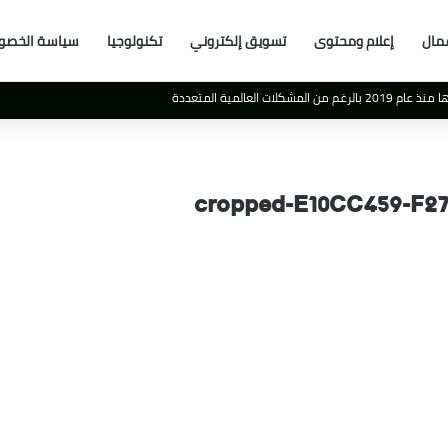
مال
إعلام ومحتوى
تسويق إلكتروني
تكنولوجيا
سياسة الخصو
 العالمية المتعددة
cropped-E10CC459-F2