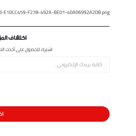
ropped-E10CC459-F278-492A-BE01-40A06992A2DB.png
اكتشاف المزي
اشترك للحصول على أحدث التدو
كتابة بريدك الإلكتروني...
اك