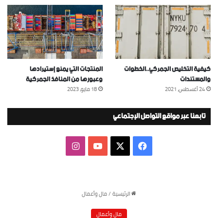
كيفية التخليص الجمركي..الخطوات
المنتجات التي يمنع إستيرادها
والمستندات
وعبورها من المنافذ الجمركية
24 أغسطس، 2021
18 مايو، 2023
تابعنا عبر مواقع التواصل الإجتماعي
‫X
فيسبوك
‫YouTube
انستقرام