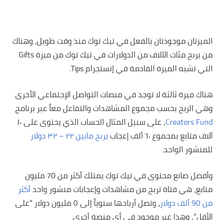
الميزتان موجودتان بالفعل في تيك توك منذ وقت طويل، وهناك
من يربح مئات الآلاف من الدولارات في تيك توك من ميزة Gifts
التي تشبه الميزة القادمة في إنستجرام Tips.
هناك ميزة ثالثة لا توجد في منصات التواصل الإجتماعي الأخرى
وهي الربح بحسب مجموع المشاهدات والتفاعل معاً عبر برنامج
Creators Fund
، على سبيل المثال الحساب الذي يحتوى على ١٠
آلاف متابع بمجموع ٦٠ ألف إعجاب
يربح مابين ٢٢ – ٣٢ دولار
للمنشور الواحد.
وأفضل صانع محتوى في تيك توك يمتلك أكثر من 70 مليون
متابع، هي فتاة تربح من مشاهدات وإعجابات منشور واحد
أكثر
من 90 ألف دولار
، وتصل أرباحها سنوياً إلى ٥ مليون دولار “على
الأقل”، وهذا غير موجود في أي منصة أخرى.