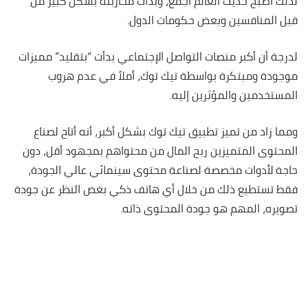
لذلك أصبح حديث العالم أجمع، وبدأت محاربته بشكل كبير من
قبل المنافسين وبعض حكومات الدول.
لدرجة أن أكبر منصات التواصل الإجتماعي بدأت “بتقليد” مميزات
موجودة ومبتكرة بواسطة تيك توك، أملاً في عدم هروب
المستخدمين والمؤثرين إليه.
ومما زاد من تميز تطبيق تيك توك بشكل أكبر، أنه أتاح لصناع
المحتوى المتميزين ربح المال من محتواهم بمجهود أقل، دون
حاجة لأدوات مخصصة لصناعة محتوى سينمائي عالي الجودة،
فقط تستطيع ذلك من خلال أي هاتف ذكي بغض النظر عن جودة
تصويره، المهم هو جودة المحتوى ذاته.