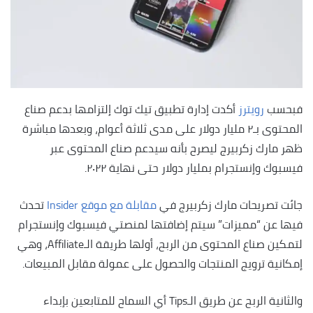
فبحسب
رويترز
أكدت إدارة تطبيق تيك توك إلتزامها بدعم صناع
المحتوى بـ٢ مليار دولار على مدى ثلاثة أعوام، وبعدها مباشرة
ظهر مارك زكربيرج ليصرح بأنه سيدعم صناع المحتوى عبر
فيسبوك وإنستجرام بمليار دولار حتى نهاية ٢٠٢٢.
جائت تصريحات مارك زكربيرج في
مقابلة مع موقع Insider
تحدث
فيها عن “مميزات” سيتم إضافتها لمنصتي فيسبوك وإنستجرام
لتمكين صناع المحتوى من الربح، أولها طريقة الـAffiliate، وهي
إمكانية ترويج المنتجات والحصول على عمولة مقابل المبيعات.
والثانية الربح عن طريق الـTips أي السماح للمتابعين بإبداء