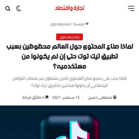
القائمة
بح
الوضع ا
الرئيسية
/
إعلام ومحتوى
إعلام ومحتوى
لماذا صناع المحتوى حول العالم محظوظين بسبب
تطبيق تيك توك حتى إن لم يكونوا من
مستخدميه؟
لماذا يجب على جميع صناع المحتوى الذين ينشطون عبر منصات التواصل
الإجتماعي أن يكونوا ممتنين لتطبيق تيك توك؟
مصطفى حسين
12 سبتمبر، 2021
4 دقائق قراءة