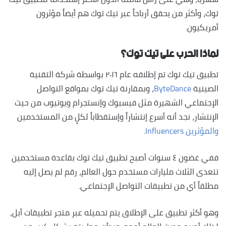
توك، وأكثر من يحقق أرباحاً عبر تيك توك هم أيضاً مؤثرون
أمريكيون.
لماذا الحرب على تيك توك؟
تطبيق تيك توك تم إطلاقه عام ٢٠١٦ بواسطة شركة التقنية
الصينية
ByteDance
، وبمقارنة تيك توك بمواقع التواصل
الإجتماعي الشهيرة مثل فيسبوك وإنستجرام ويوتيوب من حيث
الإنتشار، نجد أنه أسرع إنتشاراً وإستقطاباً لكلٍ من المستخدمين
والمؤثرين Influencers
.
ففي غضون ٤ سنوات أصبح تطبيق تيك توك بقاعدة مستخدمين
تتعدى الثلاث مليارات مستخدم حول العالم، رقم لم يصل إليه
مطلقاً أي من تطبيقات التواصل الإجتماعي.
وهو أكثر تطبيق على الإطلاق يتم تحميله عبر متجر تطبيقات أبل،