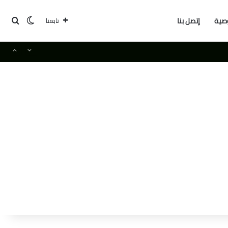
بحث
الوضع ا
صية
إتصل بنا
تابعنا