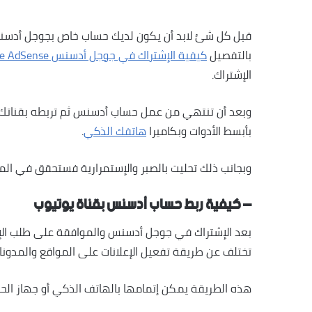
قبل كل شئ لابد أن يكون لديك حساب خاص بجوجل أدسن
بالتفصيل
كيفية الإشتراك في جوجل أدسنس Google AdSense
الإشتراك.
وبعد أن تنتهي من عمل حساب أدسنس ثم تربطه بقناتك ع
بأبسط الأدوات وبكاميرا
هاتفك الذكي
.
وبجانب ذلك تحليت بالصبر والإستمرارية فستحقق في المست
– كيفية ربط حساب أدسنس بقناة يوتيوب
بعد الإشتراك في جوجل أدسنس والموافقة على طلب الإش
تختلف عن طريقة تفعيل الإعلانات على المواقع والمدونا
هذه الطريقة يمكن إتمامها بالهاتف الذكي أو جهاز الحاس