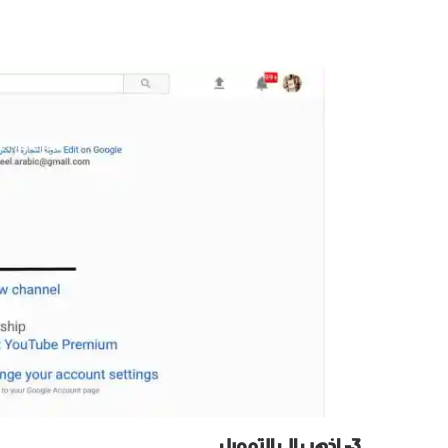
٣- إذهب إلى التمويل