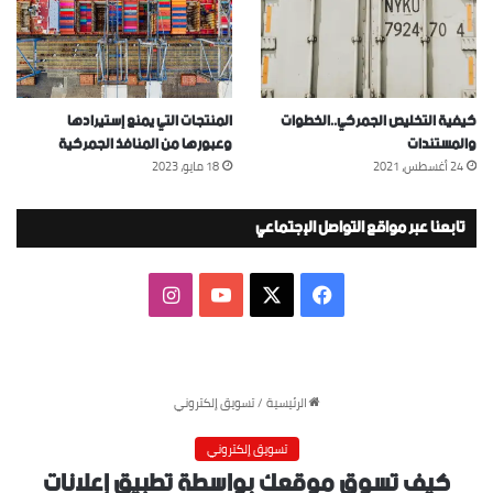
كيفية التخليص الجمركي..الخطوات
المنتجات التي يمنع إستيرادها
والمستندات
وعبورها من المنافذ الجمركية
24 أغسطس، 2021
18 مايو، 2023
تابعنا عبر مواقع التواصل الإجتماعي
‫X
فيسبوك
‫YouTube
انستقرام