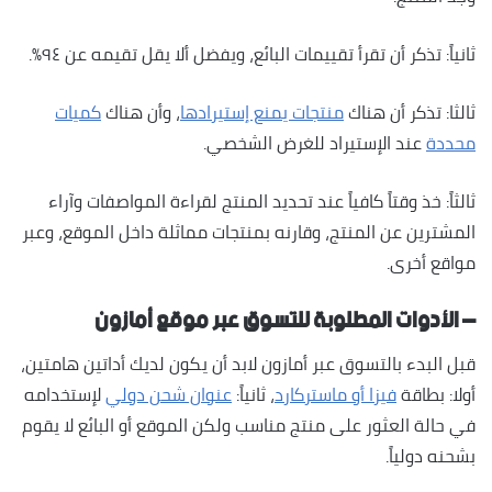
ثانياً: تذكر أن تقرأ تقييمات البائع، ويفضل ألا يقل تقيمه عن ٩٤٪؜.
ثالثا: تذكر أن هناك
منتجات يمنع إستيرادها
، وأن هناك
كميات
محددة
عند الإستيراد للغرض الشخصي.
ثالثاً: خذ وقتاً كافياً عند تحديد المنتج لقراءة المواصفات وآراء
المشترين عن المنتج، وقارنه بمنتجات مماثلة داخل الموقع، وعبر
مواقع أخرى.
– الأدوات المطلوبة للتسوق عبر موقع أمازون
قبل البدء بالتسوق عبر أمازون لابد أن يكون لديك أداتين هامتين،
أولا: بطاقة
فيزا أو ماستركارد
، ثانياً:
عنوان شحن دولي
لإستخدامه
في حالة العثور على منتج مناسب ولكن الموقع أو البائع لا يقوم
بشحنه دولياً.