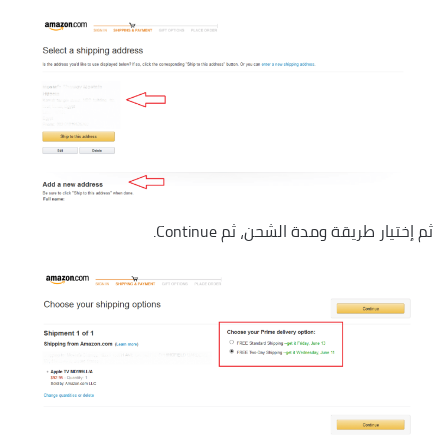
ثم إختيار طريقة ومدة الشحن، ثم Continue.