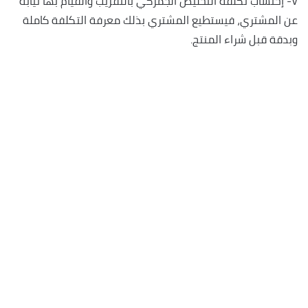
٧- إحتساب تكلفة التخليص الجمركي بالتقريب والقيام بها نيابة
عن المشتري، فيستطيع المشتري بذلك معرفة التكلفة كاملة
وبدقة قبل شراء المنتج.