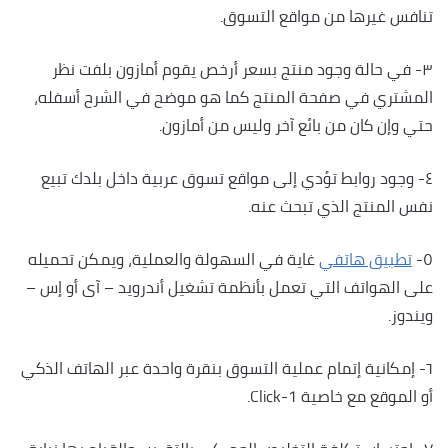
تنافس غيرها من مواقع التسوق.
٣- في حالة وجود منتج بسعر أرخص يقوم أمازون بلفت نظر
المشتري في صفحة المنتج كما هو موضح في الشرح أسفله،
حتي وإن كان من بائع آخر وليس من أمازون.
٤- وجود روابط تؤدي إلى مواقع تسوق عربية داخل بلدك تبيع
نفس المنتج الذي تبحث عنه.
٥-
تطبيق هاتفي
غاية في السهولة والعملية، ويمكن تحميله
على الهواتف التي تعمل بأنظمة تشغيل أندرويد – آى أو إس –
ويندوز.
٦- إمكانية إتمام عملية التسوق بنقرة واحدة عبر الهاتف الذكي
أو الموقع مع خاصية 1-Click.