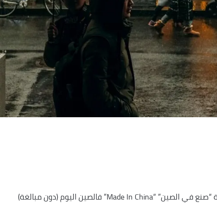
أصبح من النادر أن نرى في أسواقنا منتجاً ليس عليه عبارة “صنع في الصين” “Made In China” فالصين اليوم (دون مبالغة)