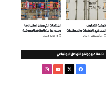
كيفية التخليص
المنتجات التي يمنع إستيرادها
الجمركي..الخطوات والمستندات
وعبورها من المنافذ الجمركية
24 أغسطس، 2021
18 مايو، 2023
تابعنا عبر مواقع التواصل الإجتماعي
‫X
فيسبوك
‫YouTube
انستقرام