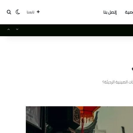
بحث
الوضع ا
صية
إتصل بنا
تابعنا
 الصينية الرديئة؟