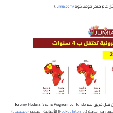
 عام متجر جوميا.كوم (
Jumia.com
).
تأسست جوميا في عام ٢٠١٢ فى ولاية لاغوس بنيجيريا من قبل فريق ضم Jeremy Hodara, Sacha Poignonnec, Tunde
Rocket Internet
) الألمانية. المصدر (
ويكيبيديا
)