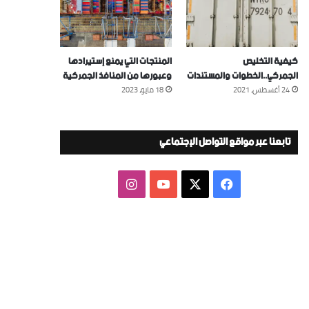
كيفية التخليص
المنتجات التي يمنع إستيرادها
الجمركي..الخطوات والمستندات
وعبورها من المنافذ الجمركية
24 أغسطس، 2021
18 مايو، 2023
تابعنا عبر مواقع التواصل الإجتماعي
‫X
فيسبوك
‫YouTube
انستقرام