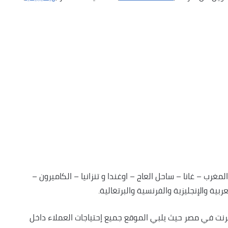
جيريا – مصر – المغرب – غانا – ساحل العاج – اوغندا و تنزانيا – الكاميرون –
بية والإنجليزية والفرنسية والبرتغالية.
ترنت في مصر حيث يلبي الموقع جميع إحتياجات العملاء داخل