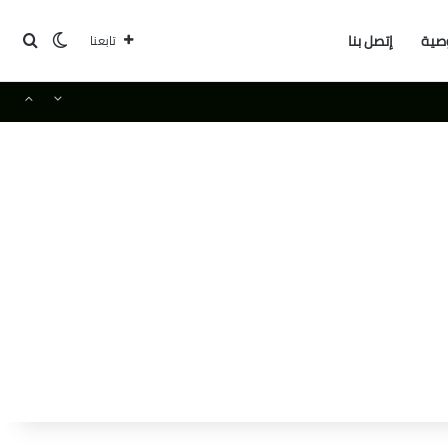
بحث
الوضع ا
صية
إتصل بنا
تابعنا