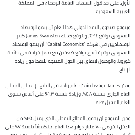
الأول، على حد قول السلطات العامة للإحصاء في المملكة
العربية السعودية.
ويتوقع صندوق النقد الدولي هذا العام أن ينمو الإقتصاد
السعودي بواقع ٢.٤٪؜، ويتوقع كذلك James Swanston كبير
الإقتصاديين في شركة “Capital Economics” أن ينمو الإقتصاد
السعودي بوتيرة أسرع بواقع ضعفين مع بدء إنفراجة في جائحة
كورونا، والوصول لإتفاق بين الدول المنتجة للنفط حول زيادة
الإنتاج.
وذكر James، توقعنا بشكل عام زيادة في الناتج الإجمالي المحلي
العام الجاري بنسبة ٤.٨٪؜، وزيادة بنسبة ٦.٣٪؜ على أساس سنوي
العام المقبل ٢٠٢٢.
ومن المتوقع أن يحقق القطاع النفطي الذي يمثل ٢٥٪؜ من
الدخل القومي ٧٠٠ مليار دولار هذا العام، منكمشاً بنسبة ٧٪؜ على