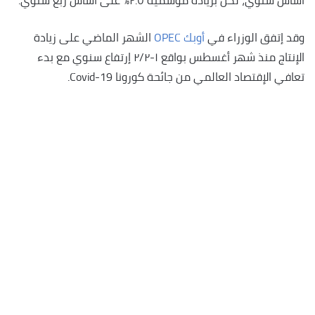
أساس سنوي، لكن بزيادة موسمية ٢.٥٪؜ على أساس ربع سنوي.
وقد إتفق الوزراء في
أوبك OPEC
الشهر الماضي على زيادة
الإنتاج منذ شهر أغسطس بواقع ١-٢/٢ إرتفاع سنوي مع بدء
تعافي الإقتصاد العالمي من جائحة كورونا Covid-19.