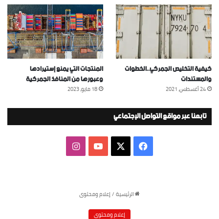
كيفية التخليص الجمركي..الخطوات
المنتجات التي يمنع إستيرادها
والمستندات
وعبورها من المنافذ الجمركية
24 أغسطس، 2021
18 مايو، 2023
تابعنا عبر مواقع التواصل الإجتماعي
‫X
فيسبوك
‫YouTube
انستقرام