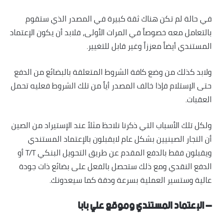
في حالة لم تكن هناك ثقة كبيرة في المصدر الذي ستقوم
بالتعامل معه خصوصاً في المرات الأولى، فلابد أن يكون الإعتماد
المستندي أيضاً معززاً وغير قابل للتغيير.
ولابد كذلك من وضع كافة الشروط المتعلقة بالبضائع من الدفع
حتى الإستلام فإذا خالف المصدر أياً من تلك الشروط فعليه تحمل
العقبات.
ولكل تلك الأسباب التي ذكرنا نلاحظ مثلاً عند الإستيراد من الصين
أن التجار الصينيين بشكل عام لايقبلون بالإعتماد المستندي
ويقبلون فقط بالدفع المقدم عن طريق التحويل البنكي T/T أو
الدفع النقدي ومع ذلك ستحصل بالفعل على بضائع ذات جودة
عالية وستسير العملية بسرعة ودقة كما سيعدونك.
– الإعتماد المستندي وموقع علي بابا