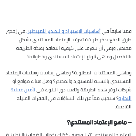
قمنا سابقاً في
أساسيات الإستيراد والتصدير للمبتدئين
في إحدى
طرق الدفع بذكر طريقة تعرف بالإعتماد المستندي بشكل
مختصر، و
بقي أن نتعرف على كيفية التعاقد بهذه الطريقة
بالتفصيل وماهي أنواع الإعتماد المستندي وخطواته؟
وماهي المستندات المطلوبة؟ وماهي إيجابيات وسلبيات الإعتماد
المستندي بالنسبة للمستورد والمصدر؟ وهل هناك مواقع أو
شركات توفر هذه الطريقة وتلعب دور البنوك في
تأمين عملية
التجارة
؟ سنجيب معاً عن تلك التساؤلات في الفقرات القليلة
القادمة.
– ماهو الإعتماد المستندي؟
الإعتماد المستندي L/C، ويعرف كذلك بخطاب الضمان (بالإنجليزية: