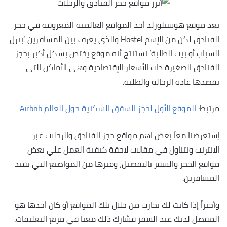
يعد موقع هوستلورلد أحد المواقع العالمية المعروفة في حجز
الفنادق لكن من الإسم Hostel والذي يعرف بين المسافرين ‘بنزل
الشباب أو بيت الطلبة’ نستنتج أنه موقع يختص بشكل أكبر بحجز
الفنادق الصغيرة ذات الأسعار الإقتصادية وهي الأماكن التي
يقصدها عادة الرحالة والطلبة.
مرتبط:
الموقع الأول لحجز الشقق السكنية حول العالم Airbnb
إستعرضنا معاً بعض اهم مواقع حجز الفنادق والرحلات عبر
الانترنت ونتناول في مقالات لاحقة كيفية العمل علي بعض
مواقع الحجز والسفر بالتفصيل، وغيرها من المواضيع التي تفيد
المسافرين.
وأخيراً إذا كانت لك تجارب من خلال تلك المواقع أو كان أحدها هو
المفضل لديك عند السفر فشارك ذلك معنا في مربع التعليقات.