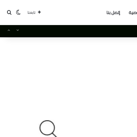
بحث
الوضع ا
صية
إتصل بنا
تابعنا