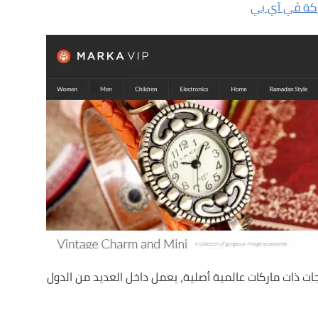
كة ڤي آي بي
جات ذات ماركات عالمية أصلية، يعمل داخل العديد من الدول